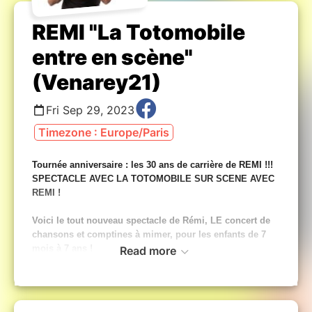
REMI "La Totomobile
entre en scène"
(Venarey21)
Fri Sep 29, 2023
Timezone : Europe/Paris
Tournée anniversaire : les 30 ans de carrière de REMI !!!
SPECTACLE AVEC LA TOTOMOBILE SUR SCENE AVEC
REMI !
Voici le tout nouveau spectacle de Rémi, LE concert de
chansons et comptines à mimer, pour les enfants de 7
mois à 7 ans !
Read more
Un spectacle musical convivial, familial et participatif,
pour (re)découvrir ensemble les plus belles comptines
traditionnelles gestuelles et de nouvelles chansons,