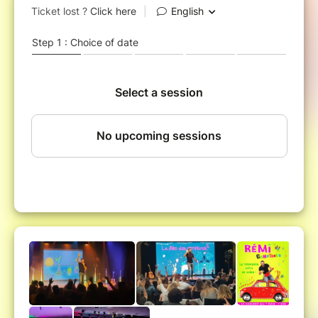
accompagnés par la célèbre totomobile du Pays des
Comptines, qui parle, s'illumine et chante avec Rémi et
le public ; le grand cerf, le petit escargot ou encore les
crocodiles sur les bords du Nil... mais aussi une
caverne remplie de trésors, un voyage autour du
monde, une danse chez les cows-boys... Rémi sera au
volant de la Totomobile pour un voyage magique au
Pays des Comptines !
Idéal pour un premier spectacle avec les tout-petits ;
idéal pour les enfants qui aiment bouger, chanter,
danser, écouter de la musique ; idéal pour les parents,
assistantes maternelles, crèches... qui souhaitent
partager un joyeux moment de complicité avec les
enfants... bref, un spectacle spécial bonne humeur
pour tout le monde !
Chanteur pour les enfants depuis ses 23 ans, Rémi
fête ses 30 ans de carrière ! Avec un disque de
platine et deux disques d'or à son actif, Rémi est
l'artiste incontournable pour les petits. A l'affiche à la
Comédie Bastille à Paris depuis 10 ans, Rémi se
produit aussi partout en France et dans la