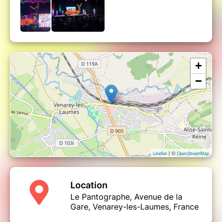
francophonie.
A savoir :
le spectacle est en configuration assise. Les
places sont payantes pour les enfants à partir de 8
mois. Pour les plus jeunes bébés, de la naissance à 7
mois, sont bien sûr les bienvenus (réservez un billet
+
gratuit, un justificatif vous sera demandé à l'entrée).
−
| ©
Leaflet
OpenStreetMap
Location
Le Pantographe, Avenue de la
Gare, Venarey-les-Laumes, France