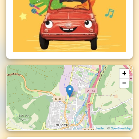
+
−
| ©
Leaflet
OpenStreetMap