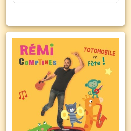
idéal pour les enfants qui aiment bouger, chanter,
danser, écouter de la musique ; idéal pour les parents,
assistantes maternelles, crèches... qui souhaitent
partager un joyeux moment de complicité avec les
enfants... bref, un spectacle spécial bonne humeur
pour tout le monde !
Chanteur pour les enfants depuis ses 23 ans, Rémi a
déjà fêté ses 30 ans de carrière ! Avec un disque de
platine et deux disques d'or à son actif, il est l'artiste
incontournable pour les petits.
A savoir :
le spectacle est en configuration assise. Les
places sont payantes pour les enfants à partir de 1 an.
Les plus jeunes bébés, de la naissance à 11 mois, sont
bien sûr les bienvenus (réservez un billet gratuit, un
justificatif vous sera demandé à l'entrée).