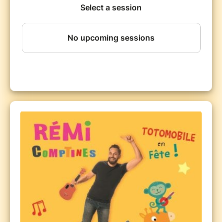
et tous leurs amis, rejoignez Rémi et la Totomobile, qui
parle, chante, s'illumine... pour la plus grande fête des
comptines !
Idéal pour un premier spectacle avec les tout-petits ;
idéal pour les enfants qui aiment bouger, chanter,
danser, écouter de la musique ; idéal pour les parents,
assistantes maternelles, crèches... qui souhaitent
partager un joyeux moment de complicité avec les
enfants... bref, un spectacle spécial bonne humeur
pour tout le monde !
Chanteur pour les enfants depuis ses 23 ans, Rémi a
déjà fêté ses 30 ans de carrière ! Avec un disque de
platine et deux disques d'or à son actif, il est l'artiste
incontournable pour les petits.
A savoir :
le spectacle est en configuration assise. Les
places sont payantes pour les enfants à partir de 1 an.
Les plus jeunes bébés, de la naissance à 11 mois, sont
bien sûr les bienvenus (réservez un billet gratuit, un
justificatif vous sera demandé à l'entrée).