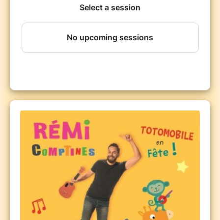
et tous leurs amis, rejoignez Rémi et la Totomobile, qui
parle, chante, s'illumine... pour la plus grande fête des
comptines !
Idéal pour un premier spectacle avec les tout-petits ;
idéal pour les enfants qui aiment bouger, chanter,
danser, écouter de la musique ; idéal pour les parents,
assistantes maternelles, crèches... qui souhaitent
partager un joyeux moment de complicité avec les
enfants... bref, un spectacle spécial bonne humeur
pour tout le monde !
Chanteur pour les enfants depuis ses 23 ans, Rémi a
déjà fêté ses 30 ans de carrière ! Avec un disque de
platine et deux disques d'or à son actif, il est l'artiste
incontournable pour les petits.
A savoir :
le spectacle est en configuration assise. Les
places sont payantes pour les enfants à partir de 1 an.
Les plus jeunes bébés, de la naissance à 11 mois, sont
bien sûr les bienvenus (réservez un billet gratuit, un
justificatif vous sera demandé à l'entrée).