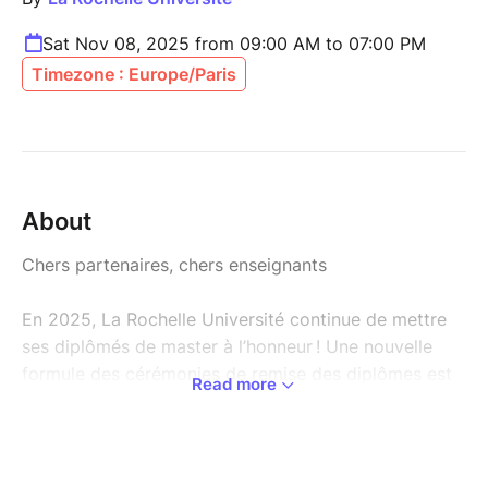
Sat Nov 08, 2025 from 09:00 AM to 07:00 PM
Timezone : Europe/Paris
About
Chers partenaires, chers enseignants
En 2025, La Rochelle Université continue de mettre
ses diplômés de master à l’honneur ! Une nouvelle
formule des cérémonies de remise des diplômes est
Read more
proposée le 8 novembre prochain. Passage
important entre la vie étudiante et l'entrée dans la vie
active, ces cérémonies symbolisent la
reconnaissance de vos efforts et de votre réussite.