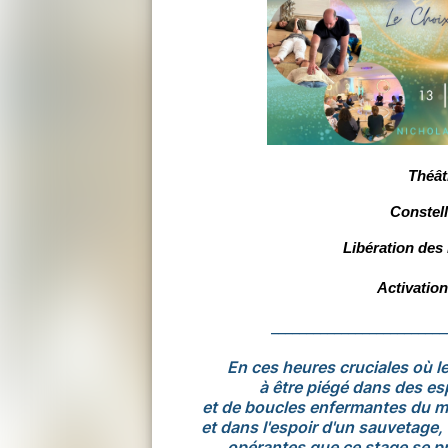
Théât
Constell
Libération des
Activation
_________________________
En ces heures cruciales où le
à être piégé dans des es
et de boucles enfermantes du me
et dans l'espoir d'un sauvetage,
opérantes que ce stage se 