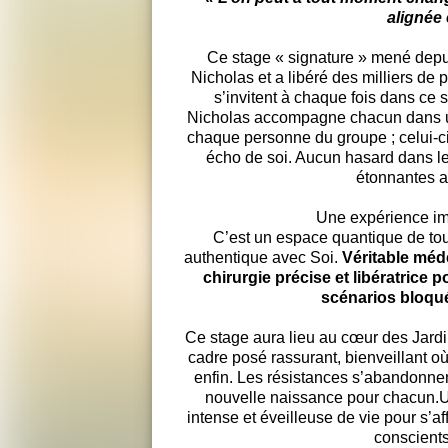
alignée 
Ce stage « signature » mené depu
Nicholas et a libéré des milliers de
s’invitent à chaque fois dans ce 
Nicholas accompagne chacun dans un 
chaque personne du groupe ; celui-ci 
écho de soi. Aucun hasard dans le 
étonnantes a
Une expérience im
C’est un espace quantique de tou
authentique avec Soi.
Véritable méd
chirurgie précise et libératrice 
scénarios bloqu
Ce stage aura lieu au cœur des Jar
cadre posé rassurant, bienveillant où 
enfin. Les résistances s’abandonnent
nouvelle naissance pour chacun.U
intense et éveilleuse de vie pour s’af
conscients