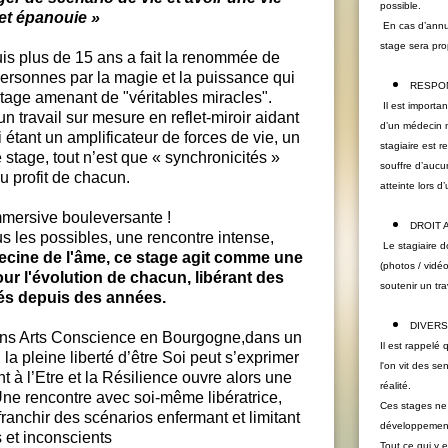
possible.
et épanouie »
En cas d’annul
stage sera pr
is plus de 15 ans a fait la renommée de
 personnes par la magie et la puissance qui
RESPON
stage amenant de "véritables miracles".
Il est importan
travail sur mesure en reflet-miroir aidant
d’un médecin n
étant un amplificateur de forces de vie, un
stagiaire est 
stage, tout n’est que « synchronicités »
souffre d’aucu
u profit de chacun.
atteinte lors d
mersive bouleversante !
DROIT 
s les possibles, une rencontre intense,
Le stagiaire d
ecine de l'âme, ce stage agit comme une
(photos / vidéo
pour l'évolution de chacun, libérant des
soutenir un tr
és depuis des années.
DIVERS
dins Arts Conscience en Bourgogne,dans un
Il est rappelé
la pleine liberté d’être Soi peut s’exprimer
l'on vit des se
 à l’Etre et la Résilience ouvre alors une
réalité.
ne rencontre avec soi-même libératrice,
Ces stages ne 
franchir des scénarios enfermant et limitant
développement 
 et inconscients
Tout ce qui y 