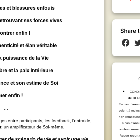
es et blessures enfouis
 retrouvant ses forces vives
Share t
ontrer enfin !
nticité et élan véritable
 puissance de la Vie
bre et la paix intérieure
nce et son estime de Soi
CONDI
mer enfin !
de RE
En cas d’annul
…
soient à moins
non remboursa
 entre participants, les feedback, l’entraide,
En cas d'annul
ir, un amplificateur de Soi-même.
remboursement
Aucun report s
r de scénario de vie et avoir une vie