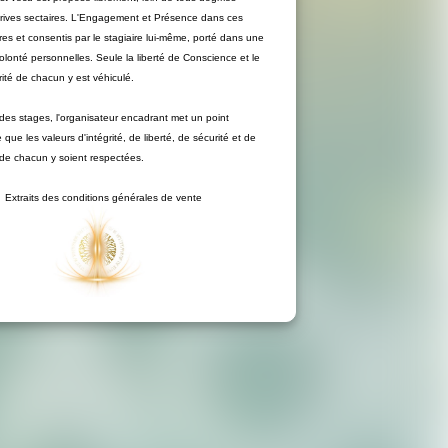
érives sectaires. L'Engagement et Présence dans ces
bres et consentis par le stagiaire lui-même, porté dans une
volonté personnelles. Seule la liberté de Conscience et le
grité de chacun y est véhiculé.
des stages, l'organisateur encadrant met un point
que les valeurs d'intégrité, de liberté, de sécurité et de
é de chacun y soient respectées.
Extraits des conditions générales de vente