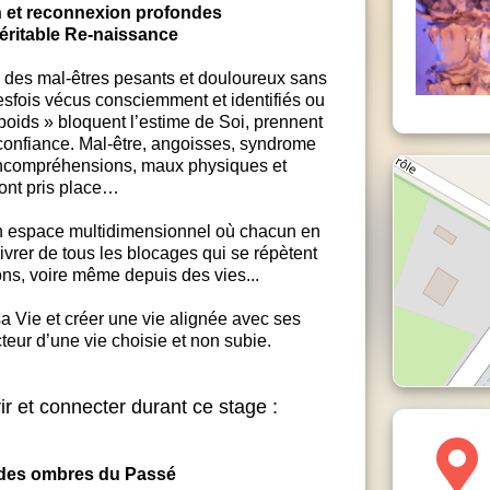
n et reconnexion profondes
éritable Re-naissance
s des mal-êtres pesants et douloureux sans
esfois vécus consciemment et identifiés ou
poids » bloquent l’estime de Soi, prennent
 confiance. Mal-être, angoisses, syndrome
, incompréhensions, maux physiques et
ont pris place…
un espace multidimensionnel où chacun en
ivrer de tous les blocages qui se répètent
ons, voire même depuis des vies...
a Vie et créer une vie alignée avec ses
cteur d’une vie choisie et non subie.
ir et connecter durant ce stage :
n des ombres du Passé