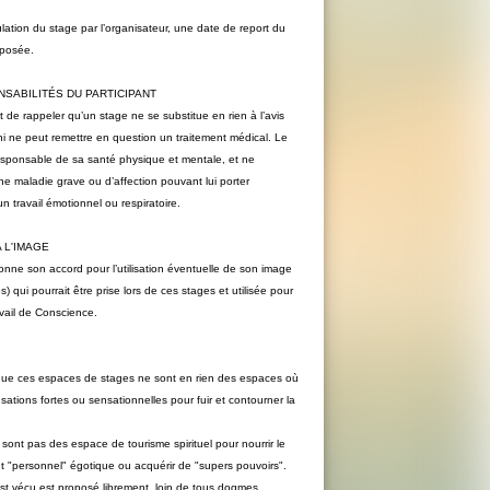
ation du stage par l’organisateur, une date de report du
oposée.
SABILITÉS DU PARTICIPANT
t de rappeler qu’un stage ne se substitue en rien à l’avis
i ne peut remettre en question un traitement médical. Le
responsable de sa santé physique et mentale, et ne
ne maladie grave ou d’affection pouvant lui porter
’un travail émotionnel ou respiratoire.
A L'IMAGE
onne son accord pour l’utilisation éventuelle de son image
s) qui pourrait être prise lors de ces stages et utilisée pour
avail de Conscience.
 que ces espaces de stages ne sont en rien des espaces où
nsations fortes ou sensationnelles pour fuir et contourner la
sont pas des espace de tourisme spirituel pour nourrir le
"personnel" égotique ou acquérir de "supers pouvoirs".
est vécu est proposé librement, loin de tous dogmes