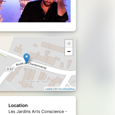
+
−
| ©
Leaflet
OpenStreetMap
Location
Les Jardins Arts Conscience -