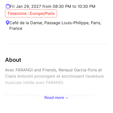
Fri Jan 29, 2027 from 08:30 PM to 10:30 PM
Timezone : Europe/Paris
Café de la Danse, Passage Louis-Philippe, Paris,
France
About
Avec FARANGI and Friends, Renaud Garcia-Fons et
Claire Antonini prolongent et enrichissent l’aventure
musicale initiée avec FARANGI.
Si le premier opus, conçu en duo, esquissait un
Read more
dialogue intime entre les sonorités orientales et les
résonances baroques, ce nouvel album s’épanouit