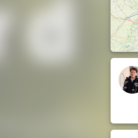
ent pour déposer ta recherche
ton être est déjà libre de la souffrance
,
ujours été comme ça.
rnée)
la Présence que l'on est)
ge espagnole (chacun ramène un plat salé
n à partager), ou resto à l'extérieur pour
hants de mantras indiens)
uelle, pour ceux qui veulent)