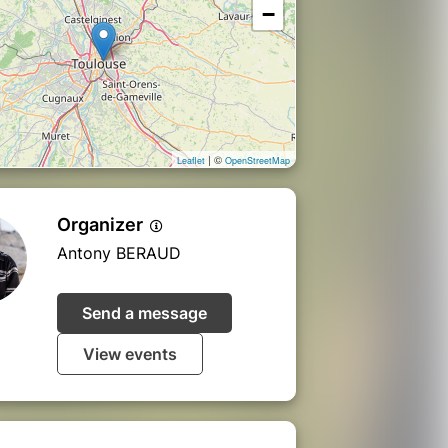
−
| ©
Leaflet
OpenStreetMap
Organizer
Antony BERAUD
Send a message
View events