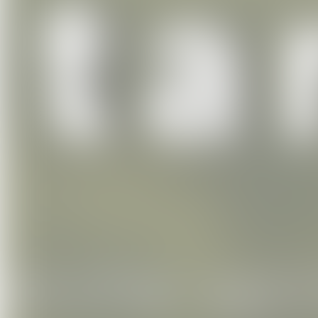
goute de manière plus évidente.
Tu pourras donc
profiter de ce mom
spirituelle
, et
goûter l'évidence que 
qu'il est déjà en paix, et que ça a to
Voici le programme de ces 2 jours :
(possibilité de venir qu'une seule jou
10h-10h15 :
Méditation guidée
10h15-12h30 :
Satsang
(guidance vers la reconnaissance de 
12h30-14h : Pause conviviale, auber
ou sucré et accessoirement une boisso
ceux qui veulent
14h-15h15 :
Chants dévotionnels
(c
15h15-16h30 :
Satsang
16h30-17h :
Darshan
(étreinte spirit
17h et plus :
On va boire un verre !
Cette rencontre est pour toi si :