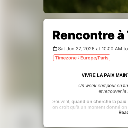
Rencontre à
Sat Jun 27, 2026 at 10:00 AM t
Timezone : Europe/Paris
VIVRE LA PAIX MAI
Un week-end pour en fini
et retrouver l
Souvent,
quand on cherche la paix 
on croit qu'à un moment donné on
Rea
Un état de paix stable
,
un basculement de Conscience qui va m