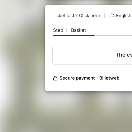
Comme si c'était quelque chose que l'
un certain cheminement spirituel.
Mais
tant que l'on garde cette cro
l'éveil n'est pas là, pourquoi ?
Simplement parce que l'on croit qu'ils
Je sais, ça parait ridiculement simple, 
Parce que
la paix est déjà notre éta
C'est juste qu'
elle ne peut être rec
Et
cette rencontre est faite pour ça
.
Dans la vie quotidienne et toutes ses 
à la paix du "moment" présent, de la 
Mais en Satsang, c'est beaucoup plus 
Parce que toute notre attention est fo
là MAINTENANT, ce qui fait que la co