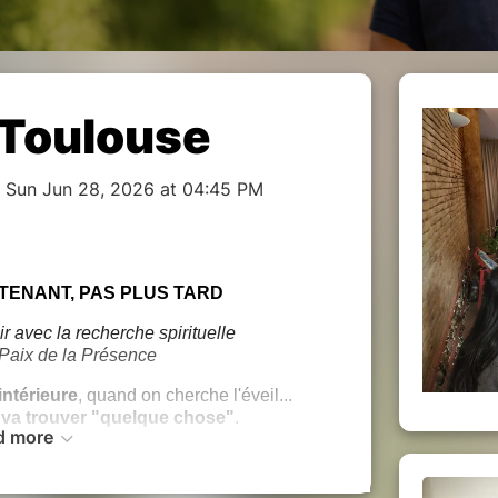
 Toulouse
o Sun Jun 28, 2026 at 04:45 PM
NTENANT, PAS PLUS TARD
r avec la recherche spirituelle
a Paix de la Présence
intérieure
, quand on cherche l'éveil...
 va trouver "quelque chose"
.
d more
ettre fin à toutes nos souffrances...