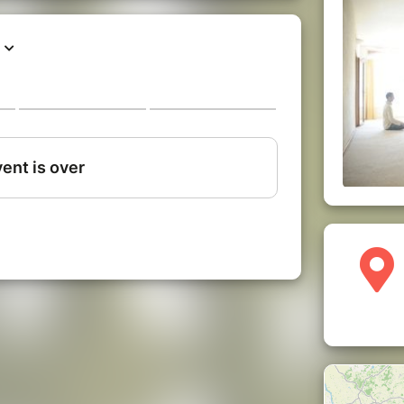
on pouvait atteindre après avoir parcouru
yance
,
alors la paix n'est pas là
, alors
 ne sont pas là.
mais ça l'est !
t naturel
, depuis toujours.
onnue que maintenant
. Jamais plus tard.
distractions, ça parait compliqué de revenir
Présence que l'on est.
facile.
calisée sur la reconnaissance de ce qui est
mplétude de la Présence se dévoile et se