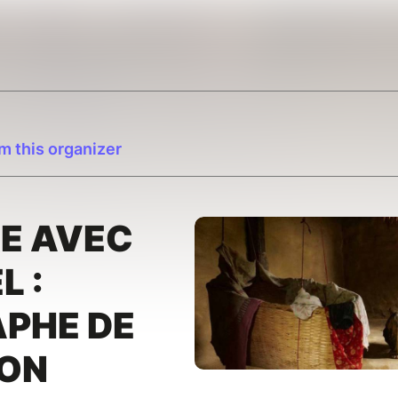
m this organizer
E AVEC
L :
PHE DE
ION