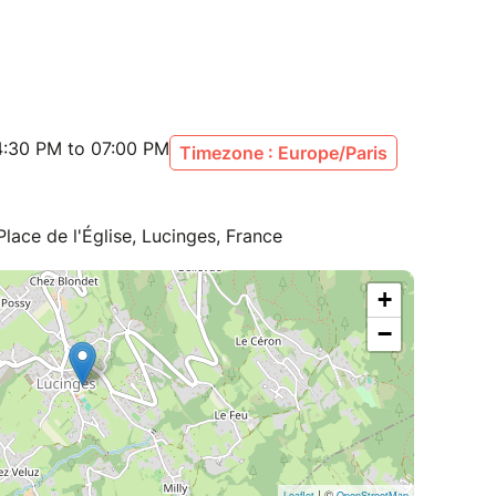
:30 PM to 07:00 PM
Timezone : Europe/Paris
Place de l'Église, Lucinges, France
+
−
| ©
Leaflet
OpenStreetMap