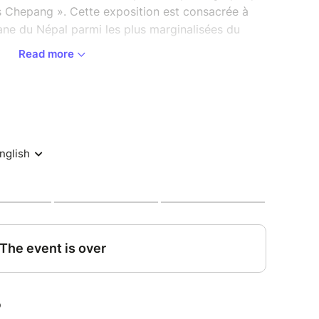
es Chepang ». Cette exposition est consacrée à
e du Népal parmi les plus marginalisées du
Read more
éalisées sur plusieurs années de terrain, cette
sion sensible et documentée dans le quotidien,
 cosmologie des Chepang, ancien peuple de
progressivement sédentaire au cours du XXe
aura lieu le 27 mai 2026 à partir de 16h30 à la
ue – Michel Butor (188 place de l’église –
 rencontre avec le photographe Adrien Viel est
ouvert à toutes et tous.