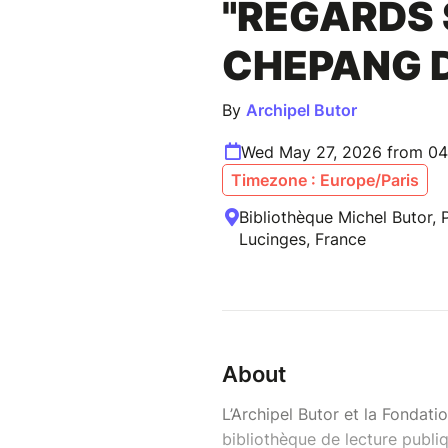
"REGARDS 
CHEPANG D
By
Archipel Butor
Wed May 27, 2026 from 04
Timezone : Europe/Paris
Bibliothèque Michel Butor, P
Lucinges, France
About
L’Archipel Butor et la Fondati
bibliothèque de lecture publi