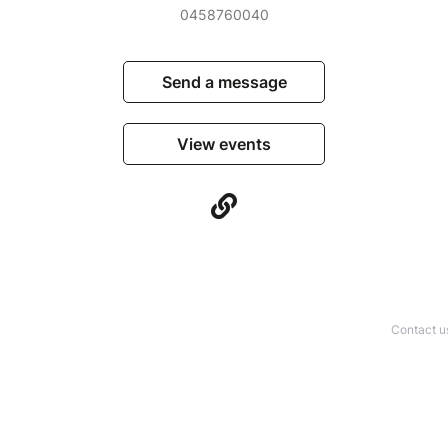
0458760040
Send a message
View events
Contact u