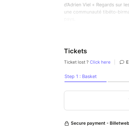
d’Adrien Viel « Regards sur l
une communauté tibéto-birman
pays.
À travers une série d’images r
exposition propose une immer
les pratiques rituelles et la
Tickets
chasseurs-cueilleurs devenu 
siècle.
Le vernissage de l'exposition 
bibliothèque de lecture publiq
LUCINGES).
À la suite du vernissage, une
proposée à 18h.
Cet évènement est gratuit et 