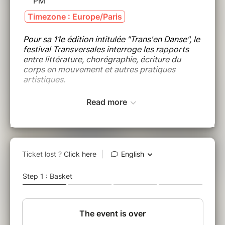
PM
Timezone : Europe/Paris
Pour sa 11e édition intitulée "Trans'en Danse", le
festival Transversales interroge les rapports
entre littérature, chorégraphie, écriture du
corps en mouvement et autres pratiques
artistiques.
Read more
Rencontre avec Nathacha Appanah pour son roman
Rien ne t’appartient
.
Dans le cadre du Prix du roman des étudiants France
Culture Télérama, l’autrice Nathacha Appanah vient
présenter son dernier roman,
Rien ne t’appartient
(Gallimard). Il n’y a pas que le chagrin et la solitude qui
viennent tourmenter Tara depuis la mort de son mari. En
elle, quelque chose se lève et gronde comme une vague.
C’est la résurgence d’une histoire qu’elle croyait
étouffée, c’est la réapparition de celle qu’elle avait été,
avant. Une fille avec un autre prénom, qui aimait rire et