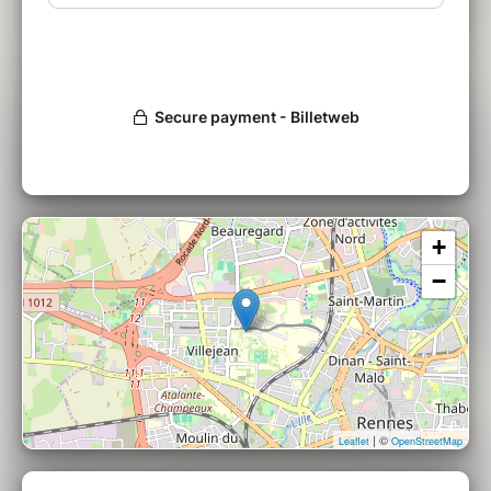
danser, qui croyait en l’éternelle enfance jusqu’à ce
qu’elle soit rattrapée par les démons de son pays.
A la Bibliothèque Centrale (Université Rennes
2), espace rencontre, 24/11/21, 14h
+
−
| ©
Leaflet
OpenStreetMap