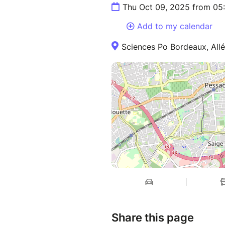
Thu Oct 09, 2025 from 05
Infos pratiques :
Add to my calendar
• Jeudi 9 Octobre
Sciences Po Bordeaux, All
• Accueil à 17h - Début de la
• Entrée gratuite
• Propos traduits en français 
• Adresse : Sciences Po Bord
Domaine universitaire - 3360
Share this page