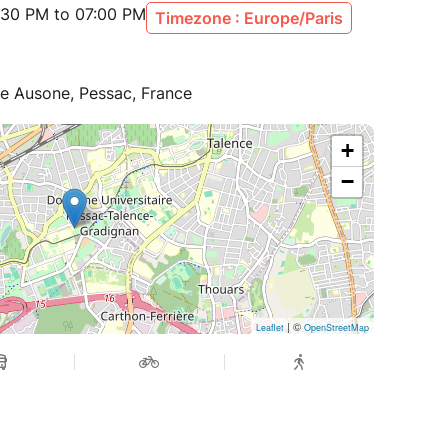
:30 PM to 07:00 PM
Timezone : Europe/Paris
ée Ausone, Pessac, France
 rencontre à 17h30
par une interprète en consécutif
+
eaux - Amphi Montesquieu - 11 allée Ausone -
−
0 Pessac
| ©
Leaflet
OpenStreetMap