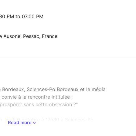
:30 PM to 07:00 PM
e Ausone, Pessac, France
de Bordeaux, Sciences-Po Bordeaux et le média
convie à la rencontre intitulée :
prospérer sans cette obsession ?"
, jeudi 9 octobre à 17h30 à Sciences-Po
Read more
ous inscrire dès maintenant !