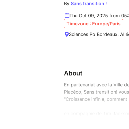
By
Sans transition !
Thu Oct 09, 2025 from 05
Timezone : Europe/Paris
Sciences Po Bordeaux, Allé
About
En partenariat avec la Ville 
Placéco, Sans transition! vous 
"Croissance infinie, comment 
en compagnie de Tim Jackson
Bordeaux (Pessac). Pensez à v