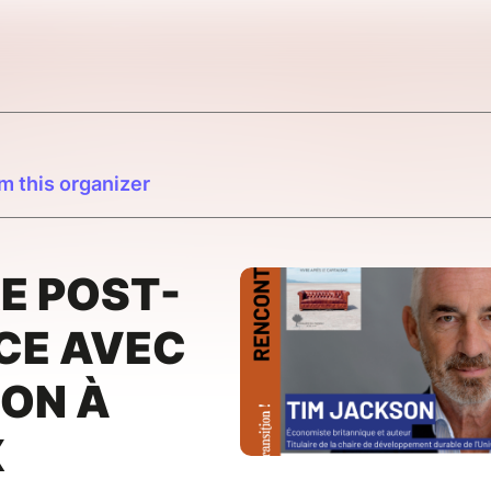
m this organizer
E POST-
CE AVEC
SON À
X