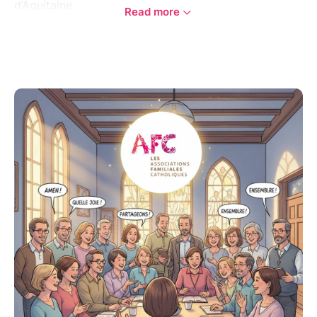
d’Aquitaine
Read more
*Une journée pour échanger, s’inspirer et grandir
ensemble !*
Vous êtes responsable au sein de votre AFC ou vous
souhaitez vous engager ?
Vous êtes Aquitain ?
Cette journée est faite pour vous !
Au programme :
- Des rencontres pour partager vos expériences et
créer des liens,
- Des ateliers pour nourrir votre engagement et
découvrir de nouvelles idées,
- Un pique-nique partagé pour prolonger les
échanges dans la convivialité.
**Rendez-vous le samedi 8 novembre 2025 à