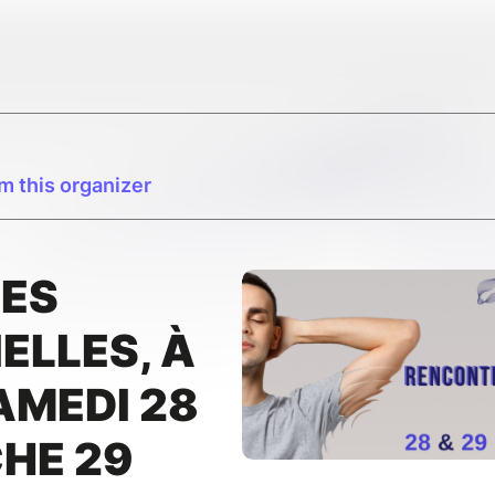
m this organizer
ES
ELLES, À
AMEDI 28
HE 29