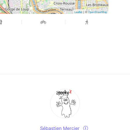
| ©
Leaflet
OpenStreetMap
Sébastien Mercier