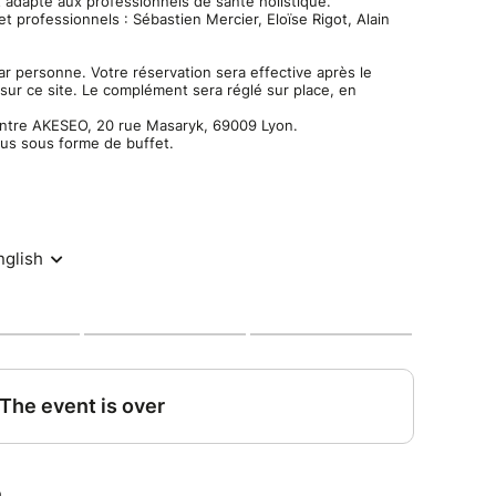
 adapté aux professionnels de santé holistique.
t professionnels : Sébastien Mercier, Eloïse Rigot, Alain
par personne. Votre réservation sera effective après le
ur ce site. Le complément sera réglé sur place, en
centre AKESEO, 20 rue Masaryk, 69009 Lyon.
clus sous forme de buffet.