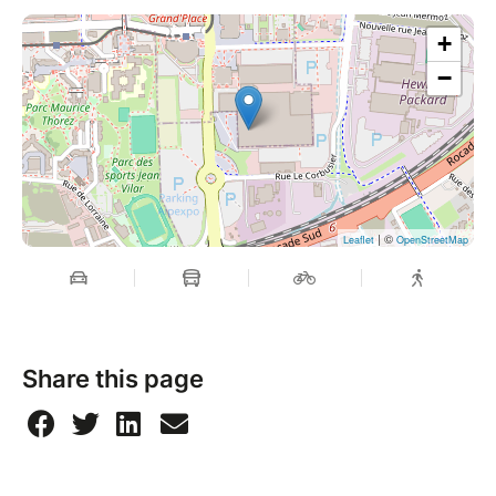
+
−
| ©
Leaflet
OpenStreetMap
Share this page