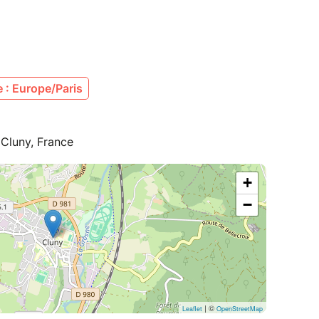
 : Europe/Paris
 Cluny, France
+
−
| ©
Leaflet
OpenStreetMap