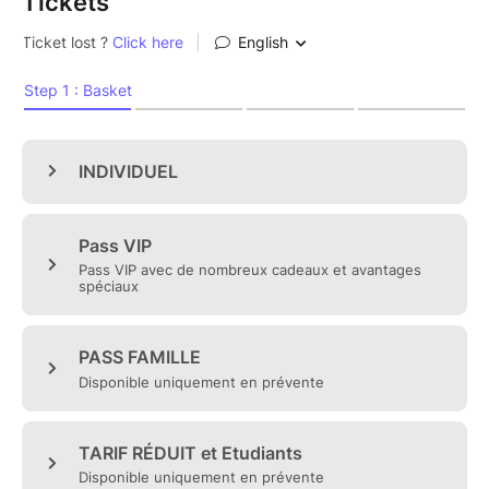
Tickets
situation de handicap (PMR).
⚠️ Les billets ne sont ni remboursables ni
échangeables (sauf en cas d’annulation officielle de
l’événement).
Horaires d’ouverture :
• Accès VIP : dès 10h00
• Ouverture au public : à partir de 10h30
Plongez au cœur de la culture japonaise à Rennes !
Découvrez un programme riche et immersif tout au
long du week-end :
• Concours de Cosplay : performances en continu
sur trois scènes.
• Tatouages d’inspiration japonaise : artistes
spécialisés présents sur place.
• Gaming Zone : bornes d’arcade, rétro-gaming et
tournois.
• Cuisine japonaise : ramen, sushis, bubble tea et
autres spécialités.