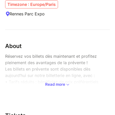
Timezone : Europe/Paris
Rennes Parc Expo
About
Réservez vos billets dès maintenant et profitez
pleinement des avantages de la prévente !
Les billets en prévente sont disponibles dès
aujourd’hui sur notre billetterie en ligne, avec :
• Tarifs réduits : bénéficiez de prix préférentiels
Read more
avant l’événement.
• Cadeau exclusif pour chaque achat effectué en
prévente.
• Entrée gratuite pour les enfants de moins de 6 ans,
les seniors de plus de 65 ans et les personnes en