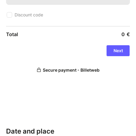
• Espace shopping : mangas, figurines, produits
exclusifs et imports du Japon.
• Invités spéciaux et animations surprises durant tout
l’événement.
• Jeux-concours : tentez de gagner des pass week-
end, des goodies et des expériences VIP.
Ne manquez pas l’événement japonais majeur de
l’année à Rennes !
Réservez dès maintenant pour profiter des meilleurs
tarifs — les quantités sont limitées.
Date and place