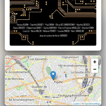
+
−
| ©
Leaflet
OpenStreetMap