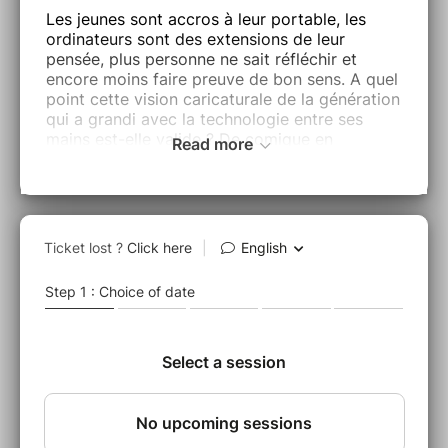
Les jeunes sont accros à leur portable, les
ordinateurs sont des extensions de leur
pensée, plus personne ne sait réfléchir et
encore moins faire preuve de bon sens. A quel
point cette vision caricaturale de la génération
qui a grandi avec la technologie entre ses
mains est-elle valide ? De comique en
Read more
absurde, de tragique en burlesque, venez
rencontrer la génération Z !
Une pièce de Kévin SAENGER.
Vanina ALBAN, Timothé BOUDET, Paul
Avec :
BRUN, Olivia DE CHARENTENAY, Agathe
DEGOIX, Diane DORIER, Clémentine DOUET,
Sacha DUNYACH, Pierre-Etienne HOUELLEU,
Charlie KIMAN, Lisa LU, Marie MOLIN, Mélanie
PERRET, Louise RABIN, Marc SANSELME​​​​​​​.
Le Cours Clément
, cours de théâtre pour tous