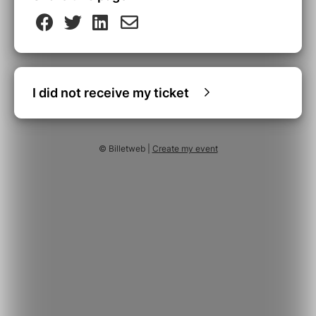
I did not receive my ticket
© Billetweb |
Create my event