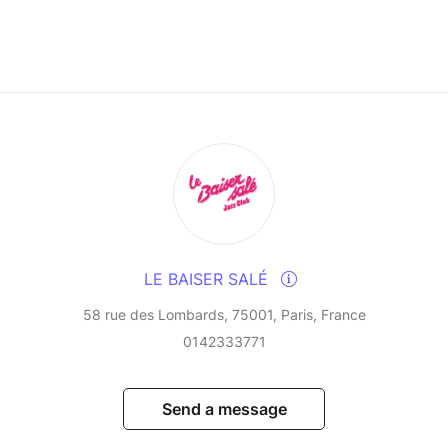
.
s original compositions with bold rereadings of
Vannelli and other iconic figures. The result is a
t the crossroads of jazz, blues, eclectic rock,
bean grooves.
 jubilant musical journey, carried by four artists
 to be missed!
LE BAISER SALÉ
58 rue des Lombards, 75001, Paris, France
0142333771
Send a message