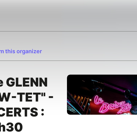
m this organizer
e GLENN
W-TET" -
ERTS :
1h30