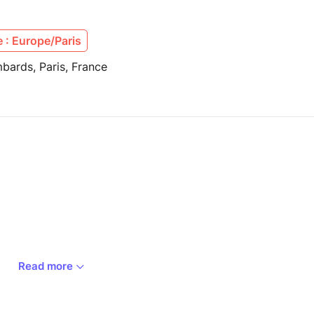
 : Europe/Paris
bards, Paris, France
Read more
ite jusqu’a 2h avant le début du concert
 au 01.42.33.37.71