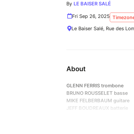
By
LE BAISER SALÉ
Fri Sep 26, 2025
Timezone
Le Baiser Salé, Rue des Lom
About
GLENN FERRIS trombone
BRUNO ROUSSELET basse
MIKE FELBERBAUM guitare
JEFF BOUDREAUX batterie
Réservation possible sur le s
N’hésitez pas a nous appeler