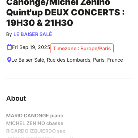
Canonge/Michel Zenino
Quint'up DEUX CONCERTS :
19H30 & 21H30
By
LE BAISER SALÉ
Fri Sep 19, 2025
Timezone : Europe/Paris
Le Baiser Salé, Rue des Lombards, Paris, France
About
MARIO CANONGE piano
MICHEL ZENINO cbasse
RICARDO IZQUIERDO sax