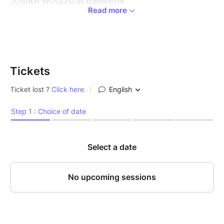
JOSIAH WOODSON trompette
Read more
ARNAUD DOLMEN batterie
Réservation possible sur le site jusqu'à 2h avant le
début du concert
N’hésitez pas à nous appeler au 01.42.33.37.71
Tickets
Plongez dans l'univers envoûtant de Mario Canonge
et Michel Zenino, deux virtuoses du jazz réunis pour
former le quintet d'exception, Quint’Up. Ce groupe
fusionne avec audace le jazz, les rythmes des
Caraïbes et le Hard Bop, porté par une énergie
électrisante et des grooves envoûtants.
"Un torrent d’énergie, de swing, de maîtrise et de
grooves chaloupés", s'exclame Alex Duthil d'Open
Jazz sur France Musique. "Ce groupe défie le temps,
enchante et sublime l’héritage musical", confirme Joe
Farmer de RFI.
Quint’Up rassemble des talents de renommée