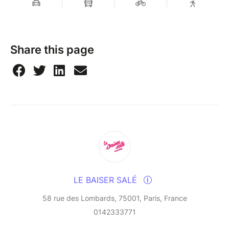
ingénieur son 1 fois par mois en journée.
Pour la saison 2024-2025 nous avons choisi JULIA
RICHARD, chanteuse, bassiste, contrebassiste,
compositrice, auteure, et NATHAN MOLLET pianiste,
Share this page
claviériste, compositeur.
--
The hours spent exploring, playing, and "sculpting
musical material" with patience and wonder have
given rise to a collection of compositions that he
hopes will touch the listener's heart. Drawing
inspiration from renowned jazz musicians such as Bill
Evans, Keith Jarrett, Hank Jones, and more
LE BAISER SALÉ
contemporary artists like Pat Metheny, Avishai
Cohen, Ben Wendel, Tigran, Pedro Martins, he
58 rue des Lombards, 75001, Paris, France
developed his sensitivity and musical universe
0142333771
through his piano practice.