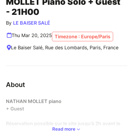
MOLLET Piano Solo + Guest
- 21H00
By
LE BAISER SALÉ
Thu Mar 20, 2025
Timezone : Europe/Paris
Le Baiser Salé, Rue des Lombards, Paris, France
About
NATHAN MOLLET piano
+ Guest
Réservation possible sur le site jusqu'à 2h avant le
Read more
début du concert