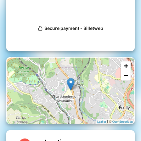
+
−
| ©
Leaflet
OpenStreetMap