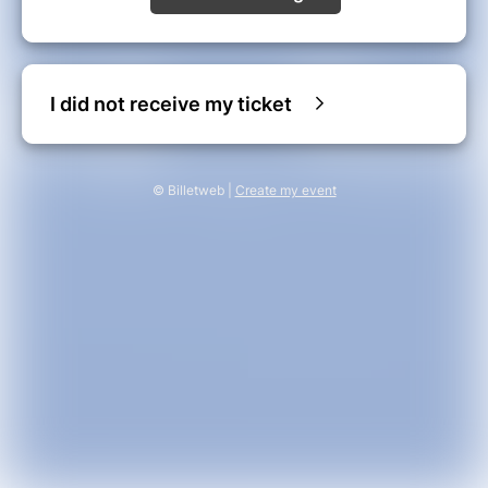
I did not receive my ticket
© Billetweb |
Create my event