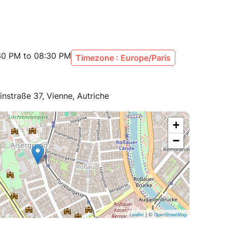
:30 PM to 08:30 PM
Timezone : Europe/Paris
instraße 37, Vienne, Autriche
+
−
| ©
Leaflet
OpenStreetMap