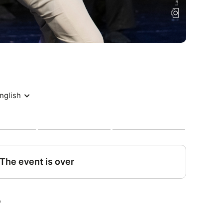
rtüre „Die Hebriden“ von Felix Mendelssohn
ird das Orchester Opus 9 zu hören sein, ein
s seit Januar 2025 von „La Chambre Concertante
rtante Wien“
tin
 des 2 Jahrgangs des Bachelorstudiums
her Tanz der Musik und Kunst Privatuniversität
ner, Choreografie