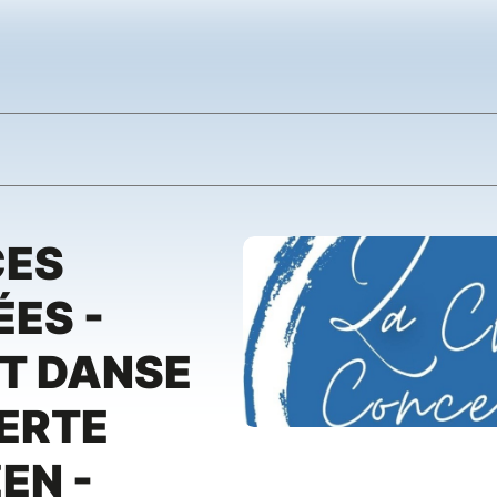
CES
ES -
T DANSE
ERTE
EN -