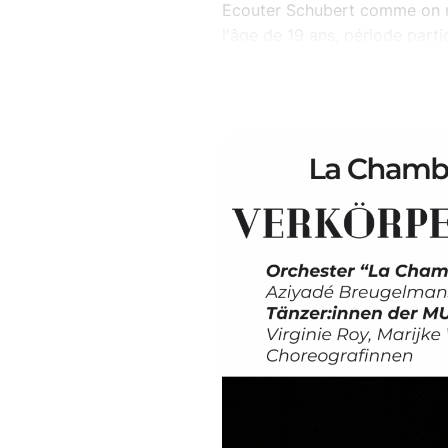
Ecouter Schubert comme on n
l'âge de 19 ans, période parti
pour une création chorégraph
dans un arrangement inédit p
Ce concept, qui associe la mu
œuvre majeure du répertoire o
des clefs d’écoute originales
symphonie sera introduite par
Mendelssohn.
En première partie de concert
d’orchestre amateur porté de
Wien.
Orchestre „La Chambre Conce
Aziyadé Breugelmans, cheffe 
Danseurs-interprètes en 2e a