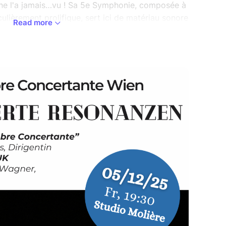
e l'a jamais…vu ! Sa 5e Symphonie, composée à
culièrement prolifique, sert ici de matériau sonore
Read more
ique contemporaine tout en étant présentée
our orchestre de chambre.
sique et la danse, offre un autre regard sur une
rchestral jouée dans le monde entier, et apporte
 grâce à une traduction chorégraphique. La
 l'ouverture "Les Hébrides" de Félix
, se présentera l’orchestre Opus 9, projet
puis janvier 2025 par La Chambre Concertante
rtante Wien“
d’orchestre
nnée du Bachelor danse contemporaine et