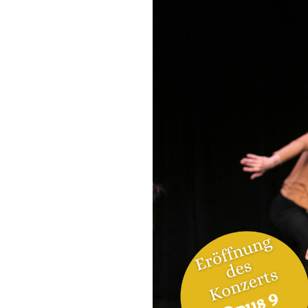
classique de l’Université priv
MUK
Chorégraphie : Virginie Roy e
*****************
Verkörperte Resonanzen
Musik und Tanz
Schubert hören, wie man ihn n
komponiert im Alter von 19 J
Schaffensphase, dient hier al
Choreografie und wird gleichz
Kammerorchester präsentiert.
Dieses Konzept, das Musik und
bedeutendes Werk des Orchest
liefert dank einer choreograf