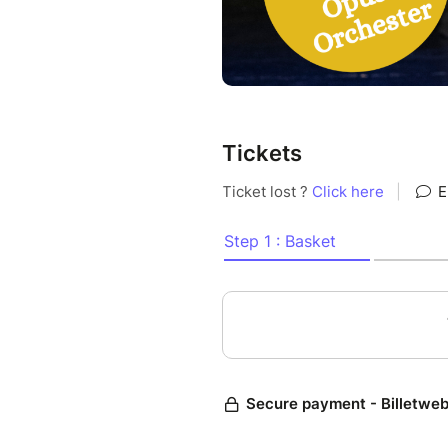
Sinfonie wird durch die Ouve
eingeleitet.
Im ersten Teil des Konzerts w
Amateurorchesterprojekt, da
Wien“ getragen wird.
Tickets
Orchester „La Chambre Conce
Aziyadé Breugelmans, Dirigen
Performer:innen-Tänzer:innen
Zeitgenössischer und Klassisc
der Stadt Wien - MUK
Virginie Roy und Marijke Wag