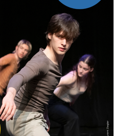
ée de musique et des arts de la Ville de Vienne –
t Marijke Wagner
och nie…gesehen hat! Seine 5. Sinfonie,
ahren, einer besonders produktiven
s Klangmaterial für eine zeitgenössische
eitig in einer neuartigen Bearbeitung für
 Tanz verbindet, bietet einen neuen Blick auf ein
errepertoires, das weltweit gespielt wird, und
ischen Umsetzung originelle Hörtipps. Die