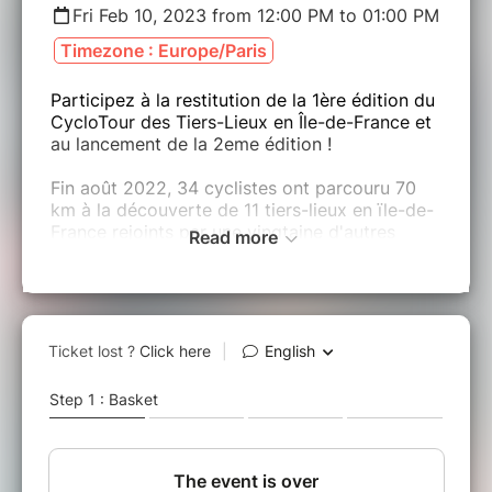
Fri Feb 10, 2023 from 12:00 PM to 01:00 PM
Timezone : Europe/Paris
Participez à la restitution de la 1ère édition du
CycloTour des Tiers-Lieux en Île-de-France et
au lancement de la 2eme édition !
Fin août 2022, 34 cyclistes ont parcouru 70
km à la découverte de 11 tiers-lieux en ïle-de-
France rejoints par une vingtaine d'autres
Read more
participants.
Au programme :
1/ Découverte du reportage sur la 1ère édition
du CycloTour : ses objectifs, son mode
opératoire, la visite virtuelle des 11 tiers-lieux
2/ Echanges et retours des participant·es
3/ Lancement officielle du CycloTour #2
Ouvert aux membres, aux partenaires et aux
futur·es membres ;)