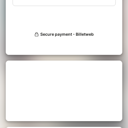
Une action organisée dans le cadre du
consortium Île-de-France Tiers-Lieux, soutenu
par l'ANCT - Préfecture d'Île-de-France.