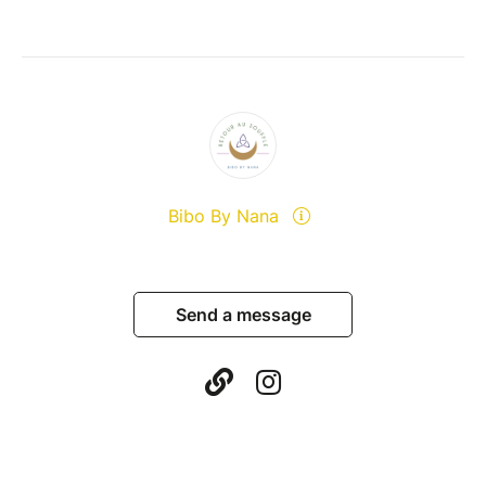
conscience, dans la manière d’être présent·e.
Avec un rythme volontairement progressif, alternant
apports, expériences, temps de pause, de silence et
d’intégration entre les lives.
______________
Une Transmission autour de la Posture
Bibo By Nana
Le Souffle traverse aujourd’hui de nombreuses
pratiques :
Send a message
breathwork, yoga, massage, soin, accompagnement,
coaching, thérapie…
Cette transmission n’a pas pour vocation d’ajouter
une méthode de plus.
Elle peut s’adresser aussi à celles et ceux qui sont
déjà formé·es,