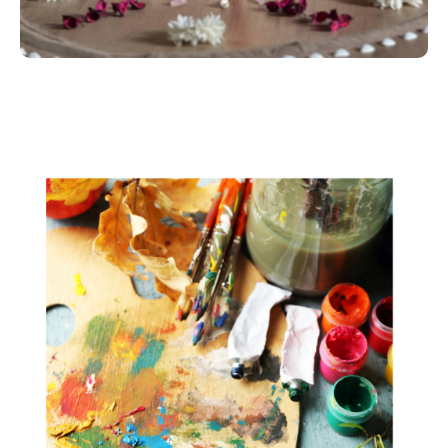
ancrée dans le vivant.
Possibilité d'un bain sonore ou d'un atelier "éveil de
vos perceptions subtiles" en fonction du temps qu'il
restera et de l 'envie des participantes
Les intervenantes:
-Floriane Hallee,
Formée à la bioénergétique et au Reiki il y a plus de
vingt ans, Floriane a d’abord évolué dans le
marketing international avant de revenir pleinement
au travail énergétique, au cœur de sa vocation.
Maman de deux enfants, elle accompagne aujourd’hui
des processus de réharmonisation, de retour à soi,
de libération, et d'expansion à travers des soins
individuels, des activations d'énergie vitale, des bains
sonores et des ateliers de transmission pour
apprendre les bases de l’énergétique.