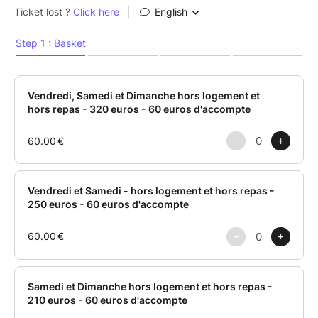
d’apporter authenticité et présence à chacun.
-->samedi
- Christèle Mady
Infirmière et passionnée d'astronomie depuis
l'enfance, elle partage le Ciel autour d'elle depuis
2016 au travers d'articles et de soirées
d'observation. Autodidacte, elle a validé 2 étoiles
Association Française d'Astronomie et un certificat
de formatrice dans ce domaine.
--> samedi
- Maryline Cherki: Diplômée en communication, Art-
Thérapie et praticienne en Psychologie Positive dans
le Travail, Marilyne Cherki a également développé
des compétences autour de la Communication Non
Violente (CNV), de la Programmation Neuro
Linguistique (PNL), des techniques de Médiation et