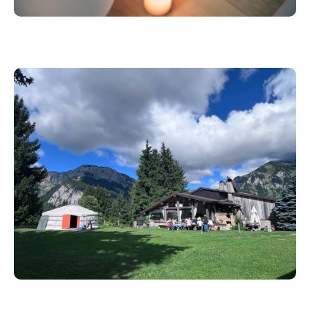
Après un réveil du corps en douceur à travers le
YOGA KUNDALINI, nous partirons pour une
randonnée en montagne jusqu'au magnifique Lac de
Lessy. Au fil de l'ascension, vous serez invitée à
ralentir, à respirer pleinement et à vous laisser porter
par la beauté des paysages alpins. En fonction de
l'énergie du groupe et des conditions du moment,
une pratique de yoga prendra place au cœur de cette
immersion, dans un cadre naturel propice à l'ancrage,
à la présence et au ressourcement.
De retour à la yourte, vous vivrez une ACTIVATION
DE L'ÉNERGIE VITALE, une expérience énergétique
profonde et transformatrice. Cette pratique prend la
forme d'une transe consciente permettant de libérer
des blocages physiques, émotionnels et
énergétiques, d'apaiser le système nerveux et de
favoriser des prises de conscience subtiles mais
puissantes. Chaque séance est unique, guidée par