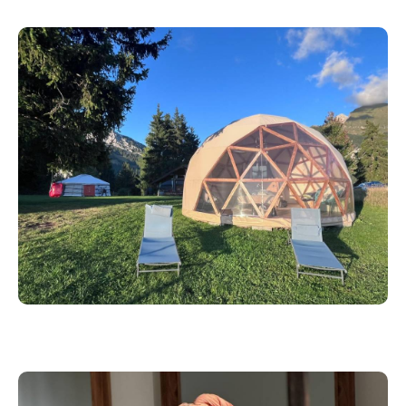
vos besoins du moment, et soutient un cheminement
vers davantage de clarté, de vitalité et de bien-être
durable.
La journée se poursuit avec des ATELIERS autour de
l'ARGILOTHÉRAPIE et de la GEMMOTHÉRAPIE dédiée
à l'énergie féminine. Ces espaces de transmission
vous permettront de repartir avec des outils simples
et naturels pour accompagner les petits maux du
quotidien, pour vous-même et votre famille.
En soirée, l'OBSERVATION DU CIEL AU TÉLESCOPE
offrira un moment suspendu, propice à
l'émerveillement, à la contemplation et à la
reconnexion à plus grand que soi.
Le DIMANCHE est consacré à l’intégration. Une
invitation à donner forme à ce qui a été vécu,
ressenti et transformé durant les deux jours