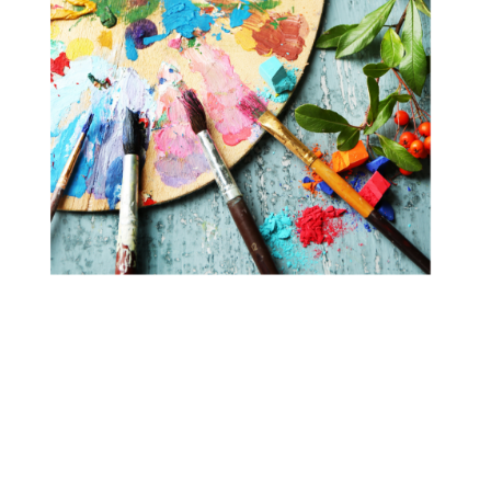
Elle enrichit son approche par l'étude de
la phytothérapie et des remèdes naturels, et propose
également des retraites immersives dédiées au
ressourcement, à la transformation, et à l’élévation de
conscience.
Pour en savoir plus sur Floriane et ce qu'elle peut
vous apporter, rendez-vous sur
www.floraisondetres.com
-->vendredi, samedi et dimanche
- Sonia Khalfi :
Après plus de 30 ans de carrière dans le secteur
privé, Sonia s'est tournée vers les approches
énergétiques et les thérapies complémentaires,
portée par un profond cheminement personnel.
Elle accompagne aujourd'hui les personnes à travers
les constellations familiales et systémiques, une
approche qui permet de mettre en lumière les