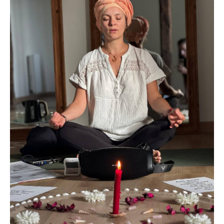
précédents. À travers l’EXPRESSION CREATRICE,
nous explorerons la forme en mouvement, la forme
que l'on déforme, celle que l'on transforme, celle qui
transcende, celle avec laquelle on peut jouer. Nous
laisserons jaillir notre expression créatrice de manière
spontanée. Le jeu corporel et les matériaux de la
nature seront notre source d'inspiration. Ils nous
guideront vers de nouvelles couleurs, de nouveaux
regards sous l'éclairage du chemin déjà parcouru
depuis le début de ce stage. Une journée douce et
consciente pour ancrer les expériences, laisser
émerger votre expression personnelle et repartir plus
alignée, nourrie et recentrée. Après la pause de midi,
vous pourrez participer à un ATELIER sur les
PRODUITS DE LA RUCHE, qui vous
permettra de découvrir leurs propriétés et leurs
usages, tout en clôturant cette retraite dans une
approche concrète, nourrissante et profondément