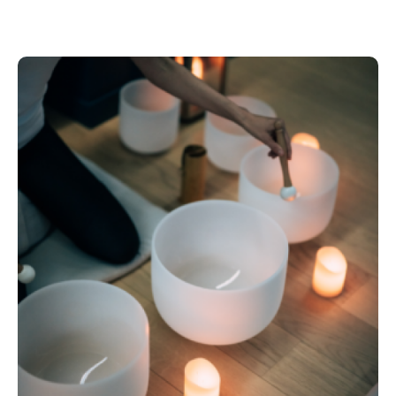
porté par des pratiques complémentaires, profondes
et respectueuses du rythme de chacun.
Le VENDREDI ouvre le cercle. Un temps de rencontre
et de partage pour poser vos intentions, suivi d’une
MEDITATION guidée de lâcher-prise afin d’apaiser le
mental et de créer un espace intérieur sécurisant. Les
CONSTELLATIONS FAMILIALES viendront ensuite
éclairer les dynamiques inconscientes, libérer des
schémas transgénérationnels et permettre de
nouveaux ajustements intérieurs. Un BAIN SONORE
aux bols de cristal accompagnera cette première
plongée, favorisant détente profonde et intégration
subtile.
Le SAMEDI est une journée d'exploration intérieure,
de connexion à la nature et de mise en mouvement
consciente.