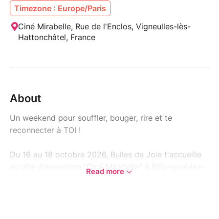
Timezone : Europe/Paris
Ciné Mirabelle, Rue de l'Enclos, Vigneulles-lès-
Hattonchâtel, France
About
Un weekend pour souffler, bouger, rire et te
reconnecter à TOI !
Du 16 au 18 octobre 2026, Bulles de Joie t'accueille
au gîte d'exception "Ciné Mirabelle" à Billy-sous-les-
Read more
Côtes (dans la Meuse), un véritable cocon en pleine
campagne où le temps ralentit dès que tu franchis la
porte.