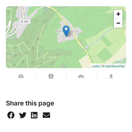
+
−
| ©
Leaflet
OpenStreetMap
Share this page