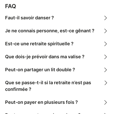
Au programme :
FAQ
- Mouvement biodynamique : danse et reconnexion
au corps, lâcher prise, liberté de bouger sans
Faut-il savoir danser ?
jugement
- Atelier créatif : un moment de création pour toi et
Je ne connais personne, est-ce gênant ?
un petit souvenir fait de tes mains à ramener chez toi
- Moments de détente grâce au SPA et à la salle de
Est-ce une retraite spirituelle ?
cinéma : parce que souffler vraiment, ça s'apprend
aussi
Que dois-je prévoir dans ma valise ?
Le tout dans la joie, la bonne humeur et la sororité !
Peut-on partager un lit double ?
On t'attend dès le vendredi à partir de 15h30 et on te
Que se passe-t-il si la retraite n’est pas
garde avec nous jusqu'au dimanche, vers 14h00 (Tu
confirmée ?
voudrais quand même pas louper le brunch ? ;) )
Peut-on payer en plusieurs fois ?
La retraite est limitée à 12 participantes maximum
pour préserver une ambiance intimiste et des