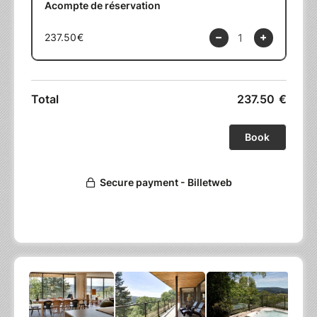
✔️
1 Soirée d’Halloween + confection de
citrouille d'Halloween
✔️
1 Balade en nature
✔️
1 Cadeau de bienvenue
*Possibilité de payer en 2 ou 3 fois*
Amanda et moi avons hâte de te
retrouver ????​