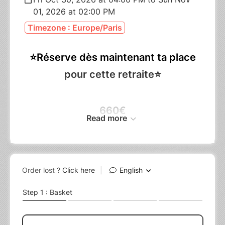
01, 2026 at 02:00 PM
Timezone : Europe/Paris
⭐​Réserve dès maintenant ta place
pour cette retraite⭐​​
660€
Read more
hébergement + activités + pension
complète
✔️​
2 Nuits à la villa de luxe l’Avancée (chambre
partagée à deux)
✔️
Sauna + Jacuzzi en libre accès
✔️
Pension complète vegan
✔️
2 Cours de yoga
✔️
1 Atelier d’aquarelle