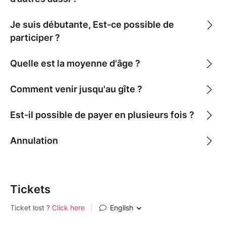
• Les 7 ateliers créatifs + tout le matériel
• Moments de partage, temps libres, balades.
Je suis débutante, Est-ce possible de
participer ?
Non inclus :
• Le transport jusqu’au lieu de la retraite
Quelle est la moyenne d'âge ?
Comment venir jusqu'au gîte ?
Petit groupe intimiste.
Un groupe WhatsApp sera créé pour échanger et
Est-il possible de payer en plusieurs fois ?
organiser les trajets !
Annulation
Tickets