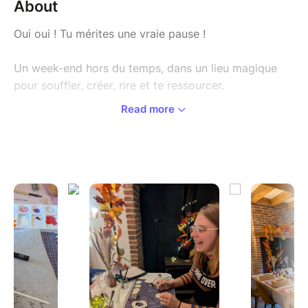
About
Oui oui ! Tu mérites une vraie pause !
Un week-end hors du temps, dans un lieu magique
pour souffler, créer, rire et te ressourcer.
Read more
Le lieu
Nous vous accueillons au Robin des Moulins, un
ancien moulin de charme niché en pleine nature, à
seulement 45 minutes de Paris.
Ici, tout invite à ralentir, à respirer plus profondément
et à laisser émerger la créativité. Un refuge doux et
inspirant, parfait pour se retrouver, créer et partager
des moments sincères.
Au programme
Ateliers créatifs accessibles à toutes, moments de