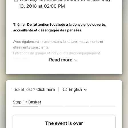
13, 2018 at 02:00 PM
Thème : De l’attention focalisée à la conscience ouverte,
accueillante et désengagée des pensées.
Avec également : marche dans la nature, mouvements et
étirements conscients.
Entretiens de groupe et individuels d’accompagnement
possibles.
Read more
La retraite aura lieu en grande partie en silence.
Public : ce stage n’est pas une introduction à la méditation. Il
convient aux personnes ayant déjà suivi un MBSR, MBCT,
stage ou retraite de méditation résidentiel de pleine conscience,
vipassana (méthode Mahasi) ou d’autres stages de méditation
(zen ou autres). Un stage de yoga n’est en revanche pas
suffisant pour suivre cette retraite.
Lieu
: Domaine du Fan, 87360 Verneuil-
Moustiers, en Haute-Vienne, dans le pays du
Haut-Limousin, entre Limoges et Châteauroux.