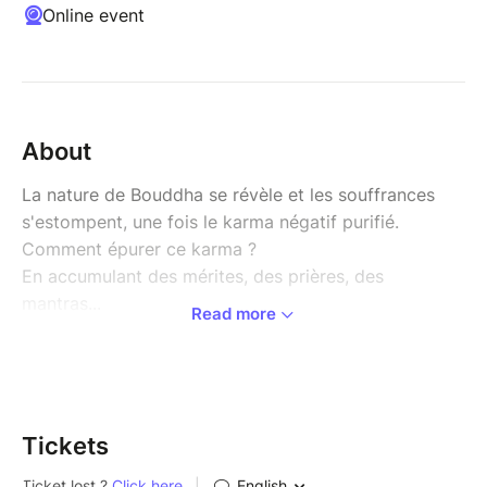
Online event
About
La nature de Bouddha se révèle et les souffrances
s'estompent, une fois le karma négatif purifié.
Comment épurer ce karma ?
En accumulant des mérites, des prières, des
mantras...
Read more
Dans ce but, SE Drubpön Tharchin Rinpoché et
Khandro Padma Dreulma proposent une pratique
intensive (retraite) de Dorjé Sempa/Vajrasattva
(Bodhissattva purificateur) du 13 au 19 juillet (période
auspicieuse du Chokor Duchen).
Tickets
Lundi 13 : début de la retraite avec Rinpoché et