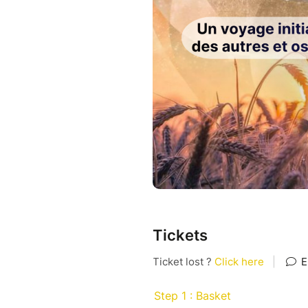
réveil intérieur.
Au programme :
✦Rituels initiatiques
✦Reconnexion au féminin
✦Méditations et voyages i
✦Pratiques corporelles et
✦Cercles de parole entr
✦Temps de silence, nature
Ici, tu n’as rien à prouver. Se
✦ Qui t’accompagne dans cett
Tickets
cambodgien
Je ne suis pas arrivée ici par 
Comme beaucoup de femmes, j
aux attentes, de me couper d