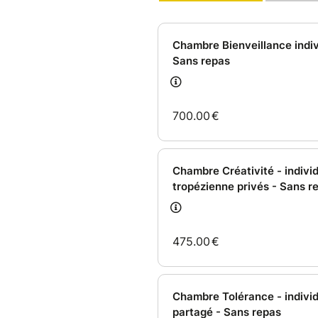
continuer à avancer.
Puis un jour, quelque chose en
J’ai compris que l’on ne peut 
même.
Aujourd’hui, j’accompagne les
revenir à leur corps, leur intui
J’ai créé cette retraite comme
propre chemin : un lieu doux,
enfin respirer, déposer les a
L’Appel de Lilith n’est pas un
C’est une invitation à cesser 
À retrouver ta voix.
Ton feu.
Ta vérité vivante.