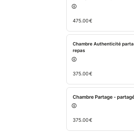
Pour contacter
Sokchearta , c
Plus de détails et infos :
L’Appel de Lilith, L’Initiation
au D
omaine de l'Olivier,
Prove
Plus d'infos sur
Sokchearta en
Pour réserver votre hébergeme
Les tarifs s'entendent par pe
Le livret d'accueil du Domaine
Nos CONDITIONS GENERALES
Accompte minimum de 50% à la
l'arrivée puis solde 1 mois ava