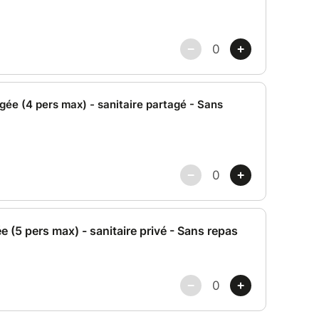
liquez Ici
nce verte (Var)
 cliquant ici
nt hors repas cliquer sur le bouton "réserver".
rsonne
 de l'Olivier est disponible
en cliquant ici
 DE VENTE sont :
 réservation et au plus tard 1 mois avant
nt ou sur place le jour de l'arrivée si paiement en