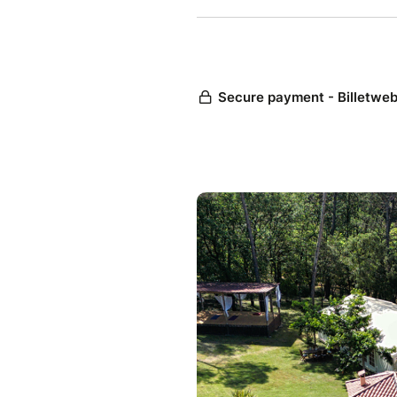
espèce.
ASSURANCE ANNULATION
Une assurance annulation est 
souscrire lors de la réservat
rembourser à hauteur de 70% 
pour y soucrire (aucun autre