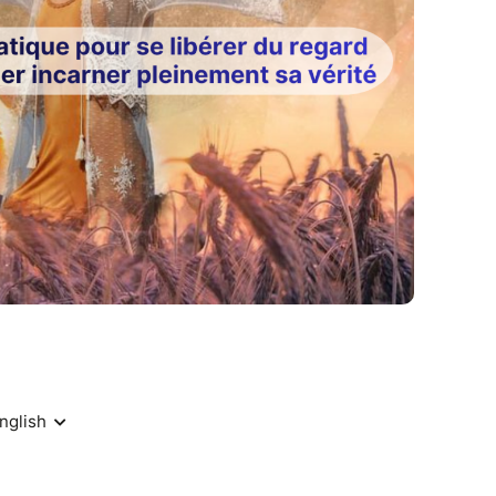
 sauvage
ntérieurs
 émotionnelles
e femmes
 et intégration
ulement à revenir à celle que tu es déjà.
e traversée ✦ Sokchearta, arbre du bonheur en
hasard.
’ai longtemps essayé d’être forte, de répondre
e ce que je ressentais profondément pour