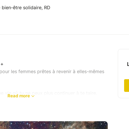
e bien-être solidaire, RD
 ✦
rs pour les femmes prêtes à revenir à elles-mêmes
 vie où tu ne peux plus continuer à te taire.
Read more
ui t’étouffent.
ler bien.
orps, de ton intuition, de ta vérité.