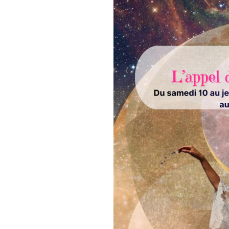
Cette retraite est une traversé
Un espace hors du temps pour
écouter ce qui appelle en toi
Pendant 5 jours, tu seras gui
corps, des rituels, des temps 
partage entre femmes.
Une expérience à la fois puis
qu’une ancienne version d’ell
autre puisse enfin émerger.
Cette retraite est pour toi si :
tu es épuisée de toujours 
tu as perdu le lien avec to
tu ressens un besoin profo
tu as envie de te choisir e
tu traverses une période 