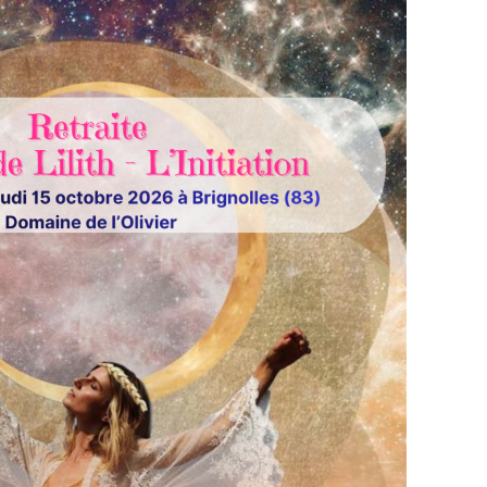
e intérieure.
 déposer les masques, ralentir profondément et
 depuis longtemps.
dée à travers des pratiques de reconnexion au
d’introspection, de libération émotionnelle et de
sante et douce, pensée pour celles qui sentent
es-mêmes est en train de s’effondrer… afin qu’une
t’adapter ;
n corps ou ton intuition ;
nd de vérité, de liberté et d’alignement ;
nfin, sans culpabilité ;
de transition, de remise en question ou de