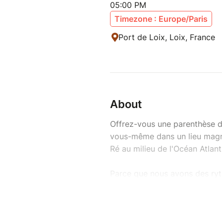
05:00 PM
Timezone : Europe/Paris
Port de Loix, Loix, France
About
Offrez-vous une parenthèse de
vous-même dans un lieu magnif
Ré au milieu de l'Océan Atlant
Parce que nous avons des ryth
s'oublier au profit d'autres pe
monde et faire une pause nous
retraite pour qu'elle soit un 