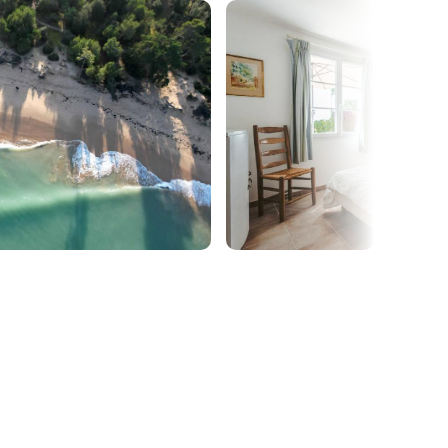
lorer, lâcher prise… sans pression ni attente de
d'être au calme, de prendre du temps pour reposer
ttre à sa créativité de s'exprimer librement
stante ou disparue).
tant au coeur de ma vie et de ma pratique
se de vivre, en petit groupe (6 participantes
t ateliers créatifs, hypnose, reconnexion à la
dans une atmosphère douce, non-jugeante et
.
le plus doux possible, j'ai choisi la beauté d'un
u de paysages sauvages, de marais salants, et à
x.
 exhaustive) :