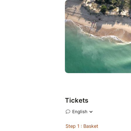
créer, ralentir, ressentir, exp
résultat. Profiter de la joie 
son corps et son esprit, perme
(même quand on la croit inexi
L'hypnose et l'art thérapie é
professionnelle, je vous propo
maximum) une expérience mêlan
nature et temps de partage 
bienveillante.
Aucun niveau n’est nécessaire
Pour que ce moment vous soit 
lieu en bord de mer, au milie
Tickets
proximité du petit port de Loi
Exemples d’ateliers (liste non
• peinture