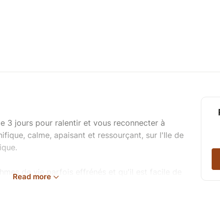
 3 jours pour ralentir et vous reconnecter à
ique, calme, apaisant et ressourçant, sur l'Ile de
ique.
mes de vie parfois effrénés et qu'il est facile de
Read more
rsonnes et activités, parce que se retirer du
 semble parfois nécessaire, j'ai pensé cette
vrai temps pour vous :