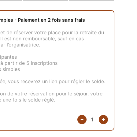
rement une part de surprise pour vous permettre
xpérience.
ovoiturage entre participantes à l'entrée du pont.
afin de faciliter nos échanges et l'organisation
 18h
s) : 450 €