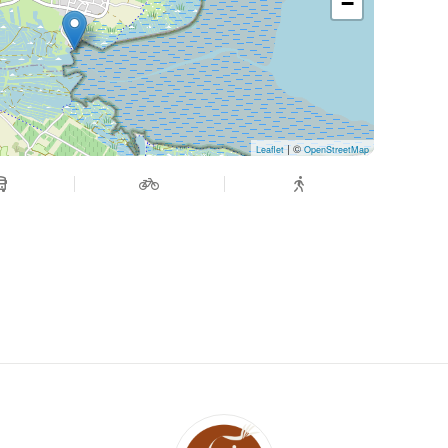
−
après paiement de l’acompte
ble (sauf en cas d'annulation de l’organisatrice)
s que 5 participantes sont inscrites
mée, un lien de paiement sera envoyé pour régler
| ©
Leaflet
OpenStreetMap
u plus tard le 20 Août 2026
olde dans les délais, la place pourra être
etraite par l’organisatrice → remboursement
e participante → aucun remboursement ne pourra
de), sauf cas exceptionnel à l’appréciation de