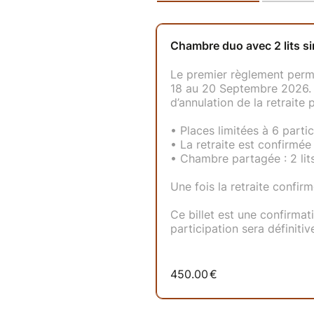
• écriture / journaling
• collage
• création intuitive
Le programme garde volontai
de vous laisser porter par l’e
Infos pratiques :
• Lieu : Loix - Ile de Ré
• Possibilité d’organiser du c
Un groupe Whatsapp sera créé 
du weekend.
Arrivée : vendredi à partir de
Départ : dimanche vers 17h
Tarif par personne :
Chambre individuelle : 500 €
Chambre double (2 lits simple