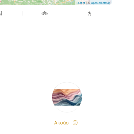
| ©
Leaflet
OpenStreetMap
Akoùo