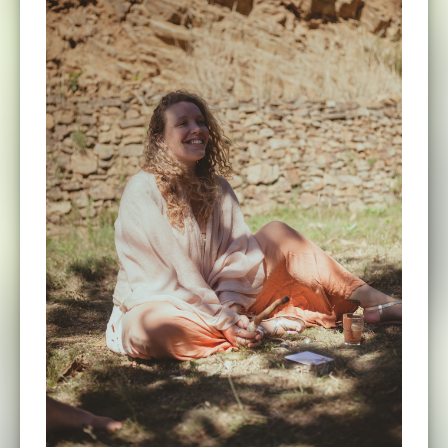
Se rappeler que nous sommes toujours là pour
nous.
Que nous pouvons choisir à chaque instant de
nous aimer.
S'offrir le luxe de s'aimer dans sa complétude.
Honorer qui l'on est peu importe les saisons,
les humeurs...
S'offrir entièrement au monde.
S'offrir de la compassion afin de pouvoir la
diffuser autour de soi.
S'aimer.
AU PROGRAMME
Réveils énergétiques avec pratiques taoïstes
Yin Yoga 〰️ Yoga Nidra