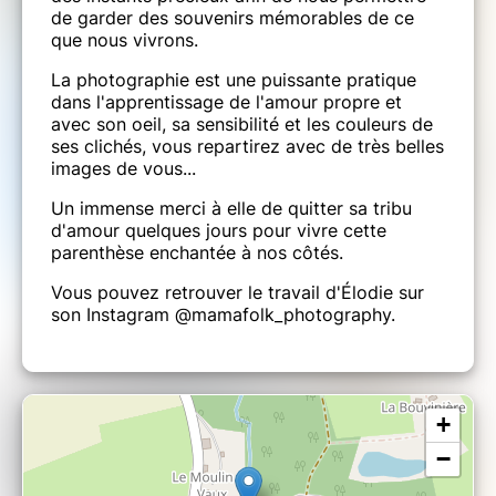
Toutes les pratiques avec le matériel.
de garder des souvenirs mémorables de ce
que nous vivrons.
✨
La photographie est une puissante pratique
L'enregistrement de certaines pratiques pour
dans l'apprentissage de l'amour propre et
pouvoir les refaire par la suite depuis le
avec son oeil, sa sensibilité et les couleurs de
confort de votre maison.
ses clichés, vous repartirez avec de très belles
✨
images de vous...
Les photos de qualité professionnelle de la
Un immense merci à elle de quitter sa tribu
retraite.
d'amour quelques jours pour vivre cette
✨
parenthèse enchantée à nos côtés.​
Des cadeaux surprises.
Vous pouvez retrouver le travail d'Élodie sur
son Instagram @mamafolk_photography.
LE PRIX NE COMPREND PAS
+
Le transport jusqu'au lieu de retraite.
−
➰