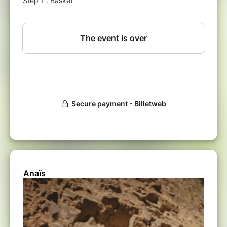
Quand l'extérieur est froid et peu sembler
hostile.
Retrouver cette chaleur à l'intérieur.
Ce coeur qui bat.
Cette capacité à continuer de s'émerveiller.
S'émerveiller de chaque émotion comme une
messagère de ce qui se joue en soi.
S'émerveiller de la nature endormie pleine de
promesses.
Créer un état de profonde gratitude pour tout
ce qui est.
Anaïs
Des choses les plus magiques aux plus
insignifiantes.
Tout ce qui est confortable et moins
confortable.