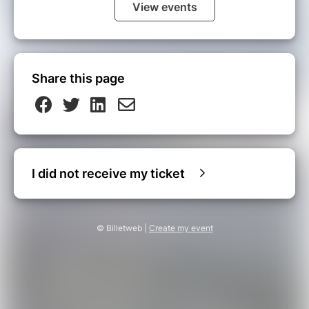
Payer l'acompte de 225€ (incluant 3€
View events
de frais de dossier) en cliquant sur
S'INSCRIRE.
--> En cas d'annulation du ou de la
Share this page
participant(e) : acompte non remboursable
--> En cas d'annulation de l'évènement dû au
contexte sanitaire : acompte transféré sur une
prochaine retraite
I did not receive my ticket
Pour le solde restant de 222€, vous
pourrez les payer directement sur
place en espèce ou par chèque
bancaire.
© Billetweb |
Create my event
L'hébergement sera à régler au Moulin
de Vaux par chèque bancaire.
Je vous signifierai l'adresse d'envoi
une fois votre inscription validée.