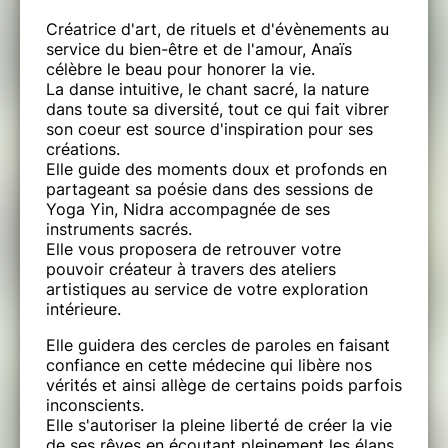
Pranayama
Créatrice d'art, de rituels et d'évènements au
service du bien-être et de l'amour, Anaïs
Sound healing
célèbre le beau pour honorer la vie.
Méditation en mouvement
La danse intuitive, le chant sacré, la nature
dans toute sa diversité, tout ce qui fait vibrer
Ecstatic dance
son coeur est source d'inspiration pour ses
créations.
Cérémonie du cacao
Elle guide des moments doux et profonds en
partageant sa poésie dans des sessions de
Écriture introspective
Yoga Yin, Nidra accompagnée de ses
instruments sacrés.
Oracles
Elle vous proposera de retrouver votre
Chant de mantras
pouvoir créateur à travers des ateliers
artistiques au service de votre exploration
Silence
intérieure.
Marche en nature
Elle guidera des cercles de paroles en faisant
confiance en cette médecine qui libère nos
Reconnexion à la Terre
vérités et ainsi allège de certains poids parfois
inconscients.
Bain japonais extérieur O'furo
Elle s'autoriser la pleine liberté de créer la vie
de ses rêves en écoutant pleinement les élans
Land art