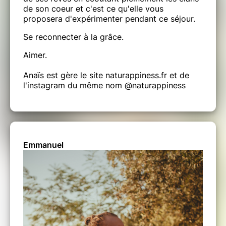
de son coeur et c'est ce qu'elle vous
Art thérapie
proposera d'expérimenter pendant ce séjour.
Médecine de la parole
Se reconnecter à la grâce.
Rituels
Aimer.
Soins ayurvédiques
Anaïs est gère le site naturappiness.fr et de
l'instagram du même nom @naturappiness
Et surtout des sourires et beaucoup d'amour
LES PARTICIPANT(S)
Emmanuel
Hommes et femmes sont les bienvenu(e)s
avec un minimum de 7 inscriptions pour que le
stage ait lieu.​
LE LIEU