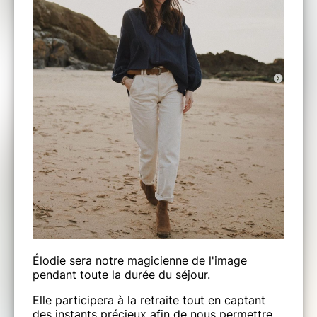
200 €
.
Nourriture
150€
.
Frais pédagogiques
​​​​​​​444€
LE PRIX INCLUS
Les 3 nuits et la nourriture durant tout le
séjour.
✨
Élodie sera notre magicienne de l'image
Le bain chaud japonais O'furo
pendant toute la durée du séjour.
✨
Elle participera à la retraite tout en captant
des instants précieux afin de nous permettre