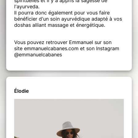
spirituelles et il y a appris la sagesse de
l'ayurveda.
Il pourra donc également pour vous faire
bénéficier d'un soin ayurvédique adapté à vos
doshas alliant massage et énergétique.
LA NOURRITURE
Durant tout le séjour, la cuisine sera préparée
Vous pouvez retrouver Emmanuel sur son
avec des produits frais, biologiques et de
site emmanuelcabanes.com et son Instagram
préférence avec des légumes de saison.
@emmanuelcabanes
LES DATES
Élodie
Arrivée le mardi 22 février à 17h.
Départ le vendredi 25 février après le brunch.
LES TARIFS
Hébergement