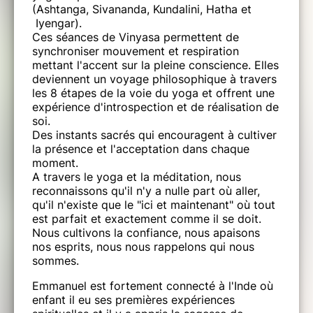
O'furo en extérieur.
(Ashtanga, Sivananda, Kundalini, Hatha et
Iyengar).
Vous pouvez visiter le site du centre
Ces séances de Vinyasa permettent de
sur moulindevaux.eu.
synchroniser mouvement et respiration
mettant l'accent sur la pleine conscience. Elles
deviennent un voyage philosophique à travers
.
les 8 étapes de la voie du yoga et offrent une
expérience d'introspection et de réalisation de
Pour vous rendre au Moulin en voiture, il vous
soi.
suffira d'entrer dans votre GPS "Le petit Vau,
Des instants sacrés qui encouragent à cultiver
72500 Flée", il se situe à 1,2 km de Flée, à
la présence et l'acceptation dans chaque
gauche en direction du Port Gautier. Nous
moment.
ouvrions un groupe what's app afin de mettre
A travers le yoga et la méditation, nous
en place des éventuels covoiturages entre
reconnaissons qu'il n'y a nulle part où aller,
participant(e)s.
qu'il n'existe que le "ici et maintenant" où tout
est parfait et exactement comme il se doit.
.
Nous cultivons la confiance, nous apaisons
nos esprits, nous nous rappelons qui nous
Pour le train, la gare la plus proche est
sommes.
Château du Loir à 5km du Moulin.
Emmanuel est fortement connecté à l'Inde où
Depuis Paris, il y a un changement au Mans ou
enfant il eu ses premières expériences
à Tours.