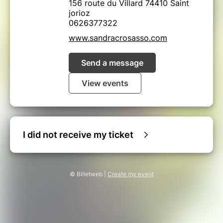
156 route du Villard 74410 Saint
le 1er Juillet 2019.
jorioz
0626377322
Toute annulation 30 jours avant la date de
début de retraite ne permet aucun
www.sandracrosasso.com
remboursement.
En cas d’annulation de la part de l’organisateur
Send a message
(nombre insuffisant d’inscrits, maladie,
problème familial ou autre impondérable,
View events
catastrophe naturelle) :
-> Le montant du stage est remboursé
intégralement
-> Le participant ne peut prétendre à aucun
remboursement annexe (transport,etc…). Il est
I did not receive my ticket
de sa responsabilité de se prémunir d’une
annulation éventuelle.
________________________
© Billetweb |
Create my event