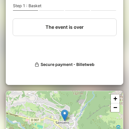
de
la réserve naturelle de
Sixt-Fer-à-Cheval
en
Haute-Savoie, il s’agit d’un lieu authentique où
il fait bon venir se ressourcer et s’immerger
dans la richesse des éléments qui nous
entourent!… Un lieu propice à la pratique du
Yoga et à la Méditation…
YOGA, MEDITATION, RANDONNEES ...
Objectif: prendre le temps de vivre, déployer
sa pratique et se régénerer dans un cadre
naturel
Tous les niveaux de pratique sont les
bienvenus!
+
Prévoyez les maillots pour un bain nordique
chauffé au feu de bois sous le ciel étoilé !...
−
La lumineuse
Agnieszka
(AMM) nous fera
découvrir cette fabuleuse région et sa réserve
naturelle au cours de deux
rando guidées
, et