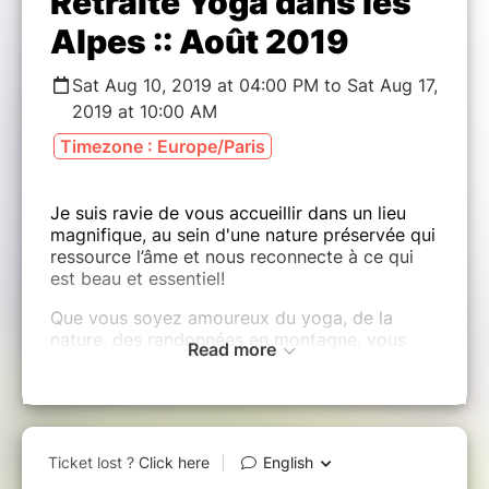
Retraite Yoga dans les
Alpes :: Août 2019
Sat Aug 10, 2019 at 04:00 PM to Sat Aug 17,
2019 at 10:00 AM
Timezone : Europe/Paris
Je suis ravie de vous accueillir dans un lieu
magnifique, au sein d'une nature préservée qui
ressource l’âme et nous reconnecte à ce qui
est beau et essentiel!
Que vous soyez amoureux du yoga, de la
nature, des randonnées en montagne, vous
Read more
trouverez l'occasion rêvée pour vous
régénérer dans une ambiance conviviale,
simple et détendue, au Dojo de la Piaz chez
Philippe, un ami passionné de montagne qui a
restauré le lieu de fond en comble il y a 8 ans.
Niché sur les hauteurs de Samoëns, à l’entrée