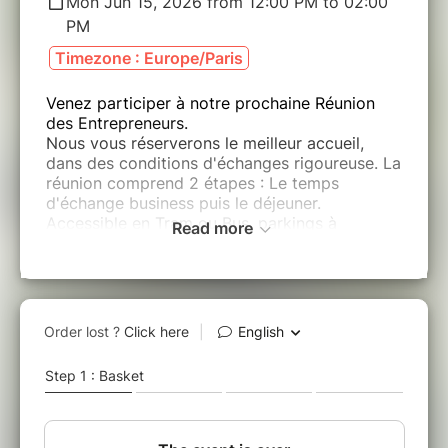
Mon Jun 15, 2026 from 12:00 PM to 02:00
PM
Timezone : Europe/Paris
Venez participer à notre prochaine Réunion
des Entrepreneurs.
Nous vous réserverons le meilleur accueil,
dans des conditions d'échanges rigoureuse. La
réunion comprend 2 étapes : Le temps
d'échange business puis le déjeuner.
Accessible en Tram ou Bus, parkings à
Read more
proximité.
Merci de venir quelques minutes avant pour
vous garer tranquillement.
Au plaisir de nous retrouver en toute
convivialité, l'équipe RdE à votre écoute.