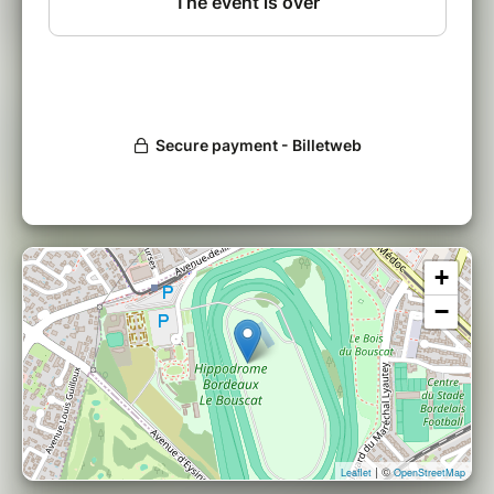
+
−
| ©
Leaflet
OpenStreetMap