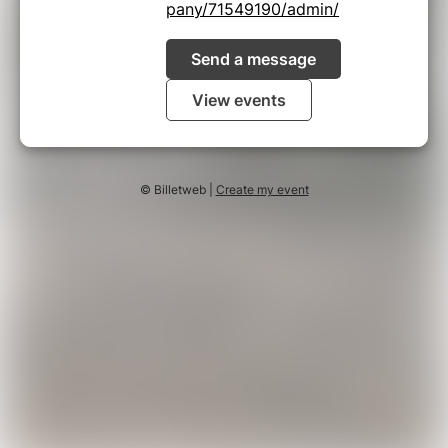
pany/71549190/admin/
Send a message
View events
© Billetweb |
Create my event