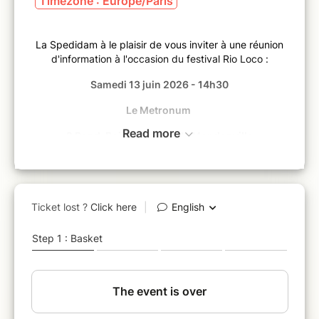
Timezone : Europe/Paris
La Spedidam à le plaisir de vous inviter à une réunion
d'information à l'occasion du festival Rio Loco :
Samedi 13 juin 2026 -
14h30
Le Metronum
Read more
2 Rond-Point Madame de Mondonville
31 200 Toulouse
Réunion animée par Franck Édouard, Directeur de
l'Action culturelle
Venez échanger avec la Spedidam pour mieux
comprendre son rôle d’accompagnement et de
représentation des artistes-interprètes face aux
grands enjeux d’aujourd’hui et de demain ! Découvrez
également les leviers de soutien aux projets
artistiques.
***