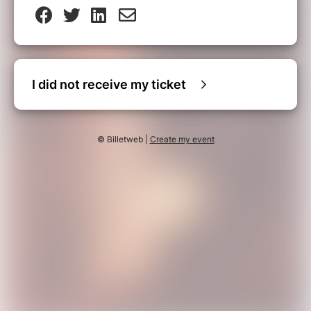
I did not receive my ticket
© Billetweb |
Create my event