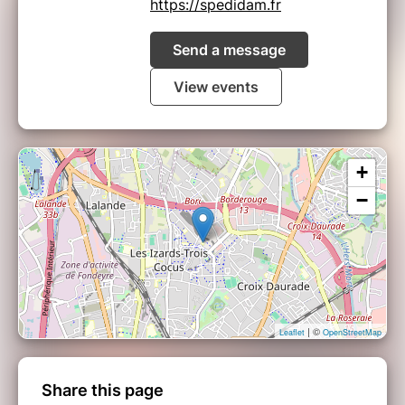
https://spedidam.fr
Send a message
View events
+
−
| ©
Leaflet
OpenStreetMap
Share this page