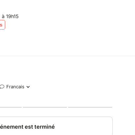
 à 19h15
is