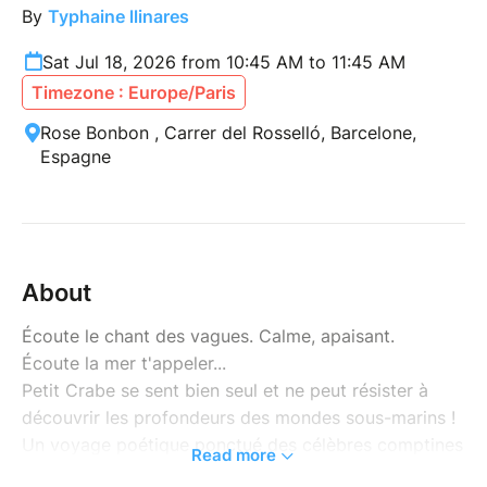
By
Typhaine llinares
Sat Jul 18, 2026 from 10:45 AM to 11:45 AM
Timezone : Europe/Paris
Rose Bonbon , Carrer del Rosselló, Barcelone,
Espagne
About
Écoute le chant des vagues. Calme, apaisant.
Écoute la mer t'appeler...
Petit Crabe se sent bien seul et ne peut résister à
découvrir les profondeurs des mondes sous-marins !
Un voyage poétique ponctué des célèbres comptines
Read more
d'océan.