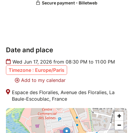
formation RHYTHM HAND BLUES sera en résidence
à La Baule pendant 3 jours pour peaufiner ce projet
qui s’inscrit dans le cadre des priorités de
l’association LA BAULE JAZZ FESTIVAL pour
accompagner les actions en matière d’inclusion et
promouvoir avec nos mécènes notre engagement sur
Date and place
le thème :
Wed Jun 17, 2026 from 08:30 PM to 11:00 PM
Timezone : Europe/Paris
Add to my calendar
Espace des Floralies, Avenue des Floralies, La
Baule-Escoublac, France
+
−