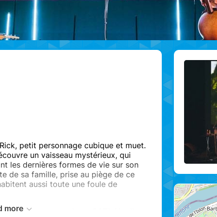
 Rick, petit personnage cubique et muet.
écouvre un vaisseau mystérieux, qui
ant les dernières formes de vie sur son
te de sa famille, prise au piège de ce
abitent aussi toute une foule de
d more
e et électro-acoustique, SATI dévoile