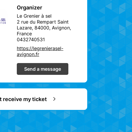
Organizer
Le Grenier à sel
2 rue du Rempart Saint
Lazare, 84000, Avignon,
France
0432740531
https://legrenierasel-
avignon.fr
Send a message
ot receive my ticket