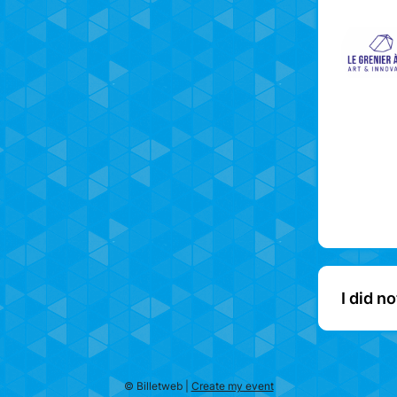
I did n
© Billetweb |
Create my event