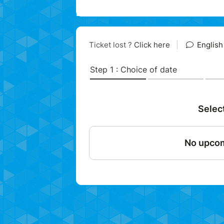
un univers surréaliste porté par 
sonores.
Une science-fiction éton
monde…
A partir de 6 ans.
Durée : 50 minutes
Tarif adulte : 7€
Tarif enfant (jusqu'à 12 ans) : 5€