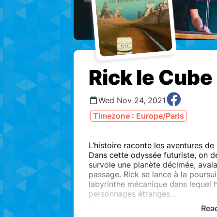
Rick le Cube
Wed Nov 24, 2021
Timezone : Europe/Paris
L’histoire raconte les aventures de
Dans cette odyssée futuriste, on d
survole une planète décimée, aval
passage. Rick se lance à la poursui
labyrinthe mécanique dans lequel h
personnages étranges…
Rea
À la fois concert cinématographiqu