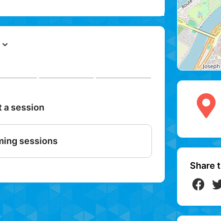
la poésie des images et des ambiances
nante, une exploration vers un nouveau
Share t