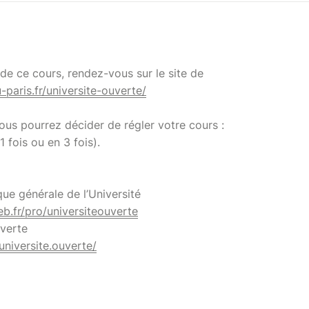
e ce cours, rendez-vous sur le site de
u-paris.fr/universite-ouverte/
 vous pourrez décider de régler votre cours :
1 fois ou en 3 fois).
que générale de l’Université
eb.fr/pro/universiteouverte
uverte
niversite.ouverte/