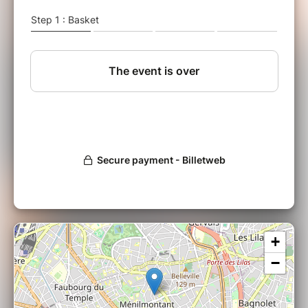
de
l'Ensemble Intercontemporain
. Ils
enregistrent régulièrement leurs sessions
improvisées pour explorer de nouveaux
matériaux sonores et stimuler leur processus
créatif.
L'idée a alors émergé de développer ces
intuitions dans un projet orchestral plus large,
avec l'Ensemble Intercontemporain comme
partenaire. Roberto tire parti non seulement
des couleurs inhérentes à l'instrumentarium
très "contemporain" de l'ensemble (deux
trompettes, un cor, flûte et clarinette,
contrebasse, violoncelle, harpe, vibraphone),
mais aussi de la capacité de chacun des
instrumentistes à s'engager dans le geste
improvisé et à participer concrètement à
l'élaboration de la pièce.
+
Proposant des architectures qui se précisent
−
au fil des rencontres, Roberto Negro cherche
ici à plonger l'auditeur dans une musique
organique et dynamique, basée sur des