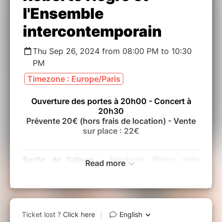
l'Ensemble
intercontemporain
Thu Sep 26, 2024 from 08:00 PM to 10:30
PM
Timezone : Europe/Paris
Ouverture des portes à 20h00 - Concert à
20h30
Prévente 20€ (hors frais de location) - Vente
sur place : 22€
Sortie de l'album
: Newborn
(Parco della
Read more
Musica Records - 2024)
En 2018, Roberto a imaginé un trio
d'improvisation et d'expérimentation avec le
percussionniste Michele Rabbia et le
contrebassiste Nicolas Crosse, membre