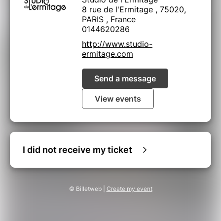
Renaud Déjardin : violoncelle
8 rue de l'Ermitage , 75020,
Baptiste Germser : cor
PARIS , France
Samuel Favre : percussions
0144620286
http://www.studio-
ermitage.com
Send a message
View events
I did not receive my ticket
© Billetweb |
Create my event