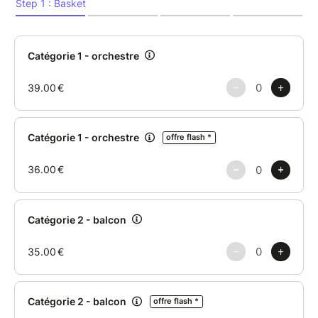
Éric SAUVIAT guitariste d’exception, fin et puissant à
la fois.
Rod BARTHET véritable orfèvre du blues moderne,
artiste charismatique au timbre singulier, capable de
faire voyager son public de l’intimité d’un folk-blues
envoûtant à l’énergie brute d’un blues-rock
incandescent. Avec plusieurs albums salués par
la critique et une signature artistique unique, il
incarne l’élégance et la profondeur du blues
d’aujourd’hui.
Ces artistes forment une véritable « DREAM TEAM
du BLUES » avec une alchimie explosive, où les
guitares s’entrelacent, les voix se répondent et
l’énergie se déchaîne.