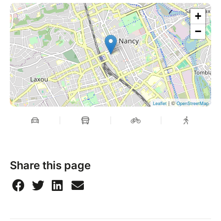
+
−
| ©
Leaflet
OpenStreetMap
Share this page