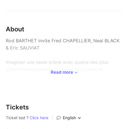
About
Rod BARTHET invite Fred CHAPELLIER, Neal BLACK
& Eric SAUVIAT
Imaginez une seule scène avec quatre des plus
grands ambassadeurs du blues hexagonal et
Read more
international.
Fred CHAPELLIER maître incontesté de la guitare
blues, au groove imparable.
Tickets
Neal BLACK la voix rocailleuse du Texas, une légende
vivante.