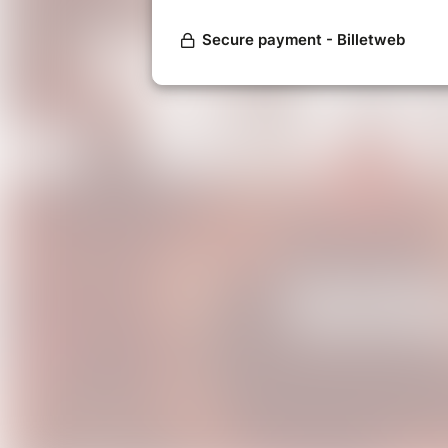
Pour ce concert, les réservations e
Grâce à sa voix lumineuse,
Walla
brésilienne et entraîne le publ
reggae, afoxé et samba de roda.
C'est dans une ambiance con
musicien(ne)s se retrouvent autou
grands classiques de la samba e
qu’on jurerait écrites à Rio.
Entre leurs mains, un cavaquin
percussions de toutes tailles et d
aux tambours (rebolo, tantam, r
s’agite, s’excite, danse et frappe d
Ne cherchez pas plus loin la recette