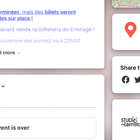
erminées,
mais des
billets seront
bles
sur place !
averá venda na bilheteria do Ermitage !
ouverture des portes) ou à 22h00
d more
les
Share t
à 20h00, concert dès 21H00.
5€ (hors frais de location)
mite des places disponibles à 15€
 de beignets à l'étage.
ans n'est pas autorisé pour ce concert.
ce Negão