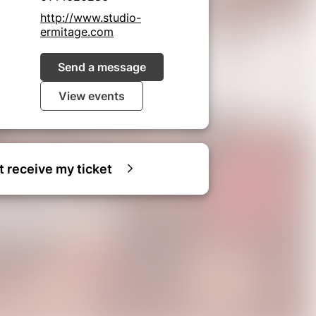
http://www.studio-
ermitage.com
Send a message
View events
ot receive my ticket