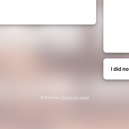
n ligne sont vivement conseillées.
ce Negão
incarne la diversité culturelle
ic au son de la samba, pagode, samba-
viviale, comme au Brésil que six
r d’une table pour interpréter les plus
t quelques compositions personnelles
ho (petite guitare brésilienne), des
e toutes sortes, du tambourin (pandeiro)
I did n
epique de mão). Galvanisé, le public
es mains.
 de la liesse !
© Billetweb |
Create my event