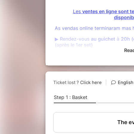
Les
ventes en ligne sont t
disponi
As vendas online terminaram mas h
▶︎ Rendez-vous
au guichet
à
20h (
(après le 1er set)
Rea
*dans la limite des places disponib
Ouverture des portes 
Tarif en prévente à 1
Vente sur place dans la li
Vestiaire - Vente
L'accès aux enfants de moins de 7 
La Roda de l'Ermitage invite Walla