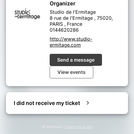
Organizer
Studio de l'Ermitage
8 rue de l'Ermitage , 75020,
PARIS , France
0144620286
http://www.studio-
ermitage.com
Send a message
View events
I did not receive my ticket
© Billetweb |
Create my event