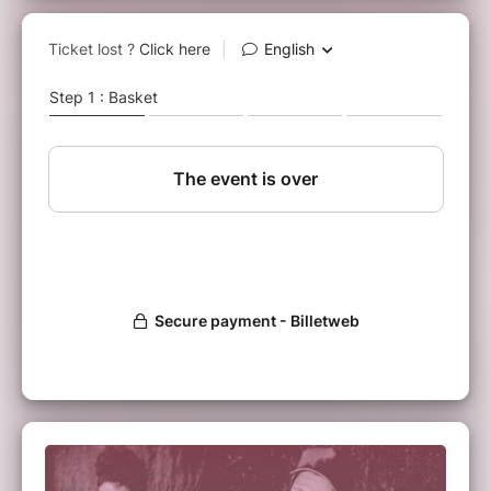
Pour ce concert, les réservations en ligne sont
vivement conseillées.
C'est dans une ambiance conviviale, comme au
Brésil que six musicien(ne)s se retrouvent autour
d’une table pour interpréter les plus grands
classiques de la samba et quelques compositions
personnelles qu’on jurerait écrites à Rio.
Entre leurs mains, un cavaquinho (petite guitare
brésilienne), des percussions de toutes tailles et
de toutes sortes, du tambourin (pandeiro) aux
tambours (rebolo, tantam, repique de mão).
Galvanisé, le public s’agite, s’excite, danse et
frappe des mains.
Ne cherchez pas plus loin la recette de la liesse !