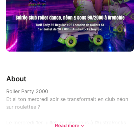
About
Roller Party 2000
Et si ton mercredi soir se transformait en club néon
sur roulettes ?
Le mercredi 1er juillet, rejoins-nous à l’AustraRocks
Read more
Neyrpic pour une soirée club inédite à Grenoble :
roller dance, sons années 90/2000, make-up néon