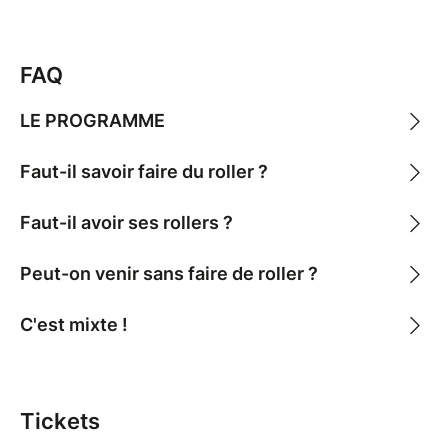
phosphorescent, bar, finger food et ambiance good
vibes.
FAQ
Que tu sois passionné de roller, curieux de tester,
nostalgique des années 2000 ou juste en recherche
LE PROGRAMME
d’une sortie originale, cette soirée est faite pour toi.
Faut-il savoir faire du roller ?
Prends ta place maintenant et prépare ton meilleur
mood 90/2000 !
Faut-il avoir ses rollers ?
Peut-on venir sans faire de roller ?
C'est mixte !
Tickets