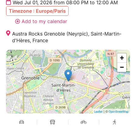
Wed Jul 01, 2026 from 08:00 PM to 12:00 AM
Timezone : Europe/Paris
Add to my calendar
Austra Rocks Grenoble (Neyrpic), Saint-Martin-
d'Hères, France
+
−
| ©
Leaflet
OpenStreetMap