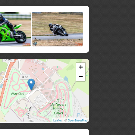
+
−
| ©
Leaflet
OpenStreetMap