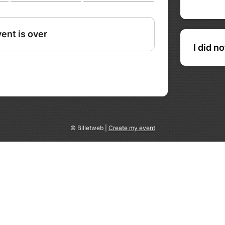
I did n
© Billetweb |
Create my event