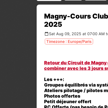
Magny-Cours Club
2025
Sat Aug 09, 2025 at 07:00 AM t
Timezone : Europe/Paris
Retour du Circuit de Magny
combiner avec les 3 jours su
Les +++:
Groupes équilibrés via sys
Ateliers pilotage / pilotes 
Photos offertes
Petit déjeuner offert
RC Offerte (pas besoin de P