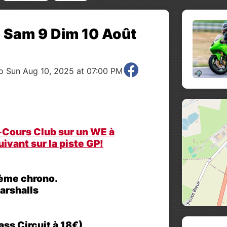
 Sam 9 Dim 10 Août
o Sun Aug 10, 2025 at 07:00 PM
-Cours Club sur un WE à
ivant sur la piste GP!
tème chrono.
marshalls
ass Circuit à 18€)