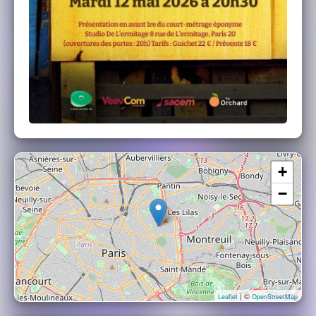
+
−
| ©
Leaflet
OpenStreetMap