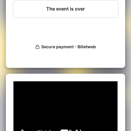
ainsi que le court-métrage éponyme seront
présentés le mardi 12/05/2026 à 20h00 sur la
scène du Studio de L'Ermitage, lors d'un
concert de lancement exceptionnel.
Povo Brasileiro
, le nouvel album accompagné
d'un court métrage de Pierre Aderne et du
collectif Rua Das Pretas, s’empare d’un texte
clé (Darcy Ribeiro) pour parler de ce que
l’Atlantique a fabriqué - peuples, langues,
fractures, circulations - sans passer par la
nostalgie. Povo Brasileiro, transforme le
classique de Darcy Ribeiro en matière sonore
et narrative.
Enregistré à la Casa Museu Darcy Ribeiro
(Maricá, Rio de Janeiro) - dans la maison
conçue par Oscar Niemeyer inspirée des
villages Tupinambá - le projet réunit musiciens
du Brésil, du Cap-Vert et du Portugal. Une
traversée contemporaine des mémoires
atlantiques, où l’esthétique sert un propos :
dire l’identité sans la figer, la mémoire sans la