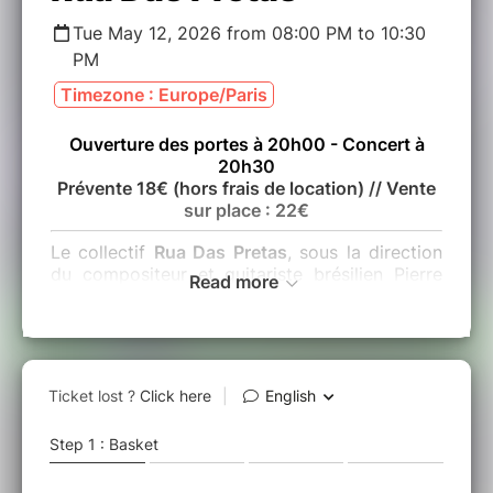
Tue May 12, 2026 from 08:00 PM to 10:30
PM
Timezone : Europe/Paris
Ouverture des portes à 20h00 - Concert à
20h30
Prévente 18€ (hors frais de location) //
Vente
sur place : 22€
Le collectif
Rua Das Pretas
, sous la direction
du compositeur et guitariste brésilien Pierre
Read more
Aderne, pionnier des musiques
contemporaines et du monde qui a collaboré
avec des artistes à la renommée internationale
tels que Seu Jorge, Melody Gardot, Tito Paris,
Sara Tavares,António Zambujo ou encore
Madeleine Peyroux, révélera l'album « Povo
Brasileiro » (le 12e album sous le nom
d'Aderne) qui sortira le 10/04/2026 en CD et
digital chez Harmonia / The Orchard. Cet opus