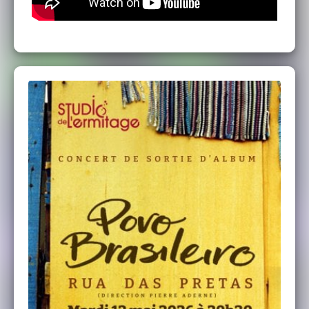
muséifier. Le disque part d’une question
politique, pas d’un exotisme. Darcy Ribeiro
pense le Brésil comme un pays fabriqué dans
la violence, la rencontre forcée, la résistance,
la recomposition. Pierre Aderne transpose
cette tension dans la musique : au lieu de
“raconter le Brésil”, il fait entendre les frictions
- ce que l’Atlantique a broyé et ce qu’il a créé.
Rua Das Pretas fonctionne comme un espace
culturel vivant : la chanteuse cap- verdienne
Zulu (Boa Vista), la fadiste portugaise Ana
Margarida Prado, le multi- instrumentiste
Nilson Dourado (São Paulo / Sintra), la flûtiste
Letícia Malvares (Rio / Madrid), et des
musiciens du Cordão do Boitatá (Kiko Horta
et Carlinhos 7 cordas), entre autres. Ici, les
styles ne décorent pas : ils discutent. Samba,
fado, musiques afro - brésiliennes et chanson
se répondent comme des arguments
contradictoires, puis se recousent.